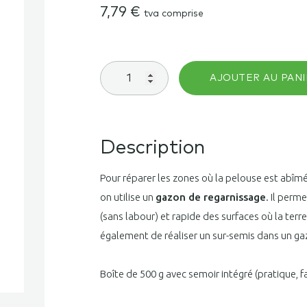
7,79
€
tva comprise
quantité
AJOUTER AU PANI
de
Gazon
Regarnissage
500
g
Description
Pour réparer les zones où la pelouse est abîm
on utilise un
gazon de regarnissage
. Il perm
(sans labour) et rapide des surfaces où la terre
également de réaliser un sur-semis dans un ga
Boîte de 500 g avec semoir intégré (pratique, 