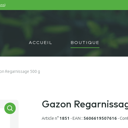
)
ons
ACCUEIL
BOUTIQUE
on Regarnissage 500 g
Gazon Regarnissa
Article n°
1851
-
EAN :
5606619507616
-
Con