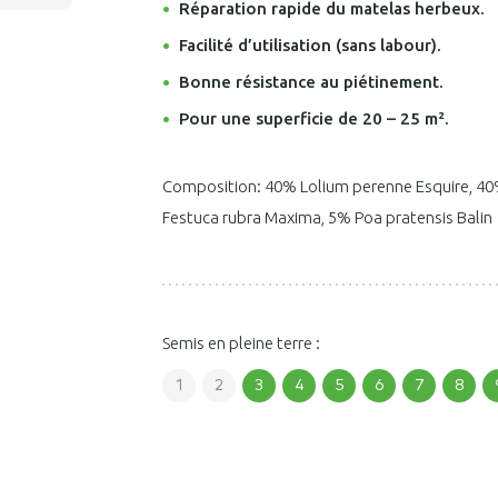
Réparation rapide du matelas herbeux.
Facilité d’utilisation (sans labour).
Bonne résistance au piétinement.
Pour une superficie de 20 – 25 m².
Composition: 40% Lolium perenne Esquire, 40
Festuca rubra Maxima, 5% Poa pratensis Balin
Semis en pleine terre :
1
2
3
4
5
6
7
8