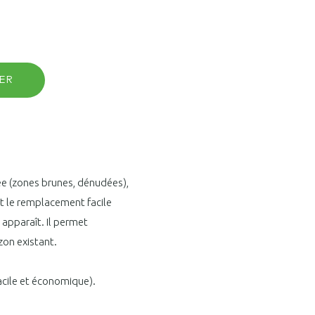
ER
ée (zones brunes, dénudées),
et le remplacement facile
 apparaît. Il permet
zon existant.
facile et économique).