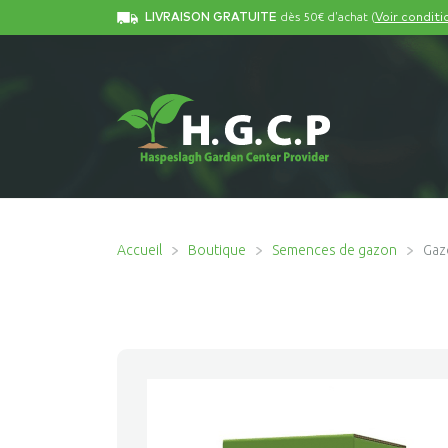
dès 50€ d'achat (
LIVRAISON GRATUITE
Voir conditi
Accueil
Boutique
Semences de gazon
Gaz