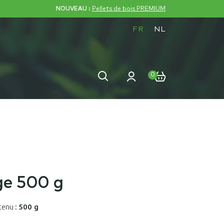
NOUVEAU :
Pellets de bois PREMIUM
FR
NL
Recherche
Recherche
0
pour :
ge 500 g
tenu :
500 g