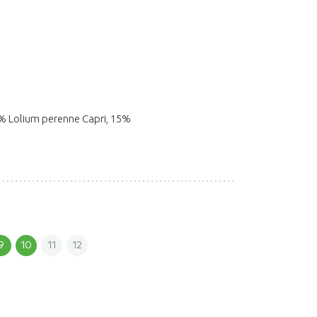
% Lolium perenne Capri, 15%
9
10
11
12