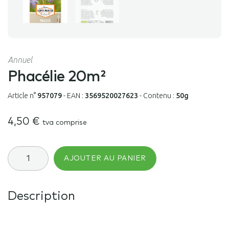
Annuel
Phacélie 20m²
Article n°
957079
-
EAN :
3569520027623
-
Contenu :
50g
4,50
€
tva comprise
quantité
AJOUTER AU PANIER
de
Phacélie
20m²
Description