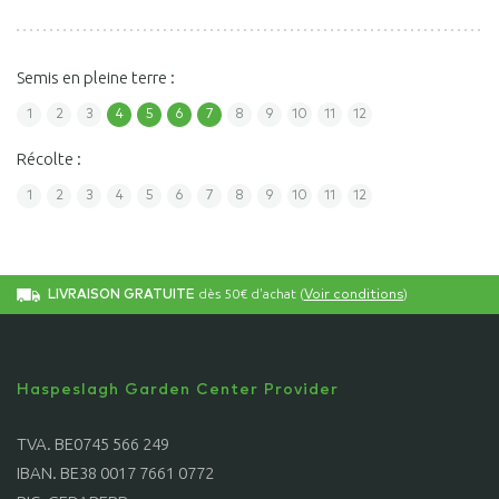
Semis en pleine terre :
1
2
3
4
5
6
7
8
9
10
11
12
Récolte :
1
2
3
4
5
6
7
8
9
10
11
12
dès 50€ d'achat (
)
LIVRAISON GRATUITE
Voir conditions
Haspeslagh Garden Center Provider
TVA. BE0745 566 249
IBAN. BE38 0017 7661 0772