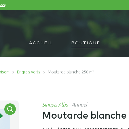
)
ons
ACCUEIL
BOUTIQUE
misem
Engrais verts
Moutarde blanche 250 m²
Sinapis Alba
-
Annuel
Moutarde blanche