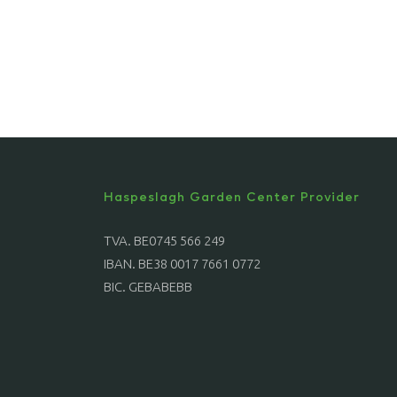
Haspeslagh Garden Center Provider
TVA. BE0745 566 249
IBAN. BE38 0017 7661 0772
BIC. GEBABEBB