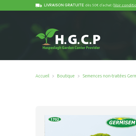
dès 50€ d'achat (
LIVRAISON GRATUITE
Voir conditi
Accueil
Boutique
Semences non-traitées Ger