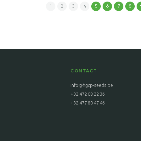
1
2
3
4
5
6
7
8
CONTACT
info@hgcp-seeds.be
+32 472 08 22 36
+32 477 80 47 46