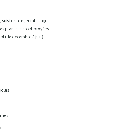
suivi d’un léger ratissage
 les plantes seront broyées
sol (de décembre à juin).
 jours
aines
s