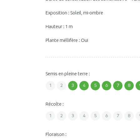
Exposition : Soleil, mi-ombre
Hauteur : 1 m
Plante méllifère : Oui
Semis en pleine terre :
1
2
3
4
5
6
7
8
Récolte :
1
2
3
4
5
6
7
8
Floraison :