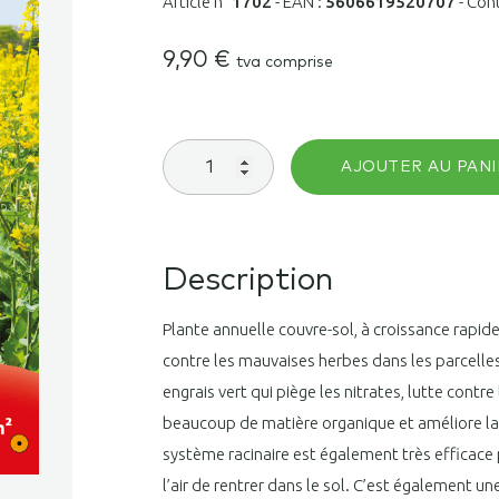
Article n°
1702
-
EAN :
5606619520707
-
Con
9,90
€
tva comprise
quantité
AJOUTER AU PANI
de
Moutarde
blanche
250
m²
Description
Plante annuelle couvre-sol, à croissance rapide
contre les mauvaises herbes dans les parcelles 
engrais vert qui piège les nitrates, lutte cont
beaucoup de matière organique et améliore la 
système racinaire est également très efficace 
l’air de rentrer dans le sol. C’est également un