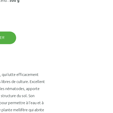
tenu :
500 g
ER
, qui lutte efficacement
libres de culture. Excellent
re les nématodes, apporte
structure du sol. Son
pour permettre à l’eau et à
e plante mellifère qui abrite