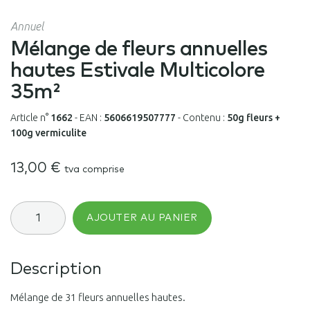
Annuel
Mélange de fleurs annuelles
hautes Estivale Multicolore
35m²
Article n°
1662
-
EAN :
5606619507777
-
Contenu :
50g fleurs +
100g vermiculite
13,00
€
tva comprise
quantité
AJOUTER AU PANIER
de
Mélange
de
fleurs
Description
annuelles
hautes
Estivale
Mélange de 31 fleurs annuelles hautes.
Multicolore