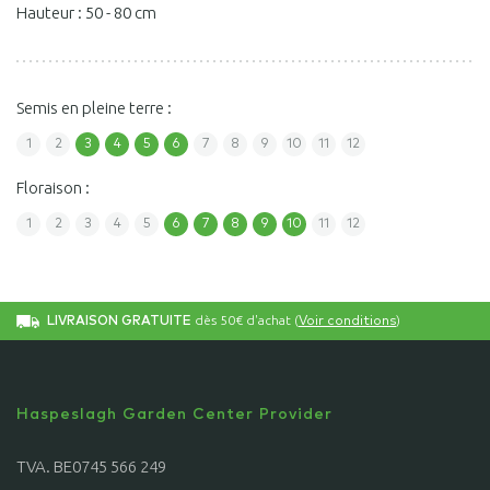
Hauteur : 50 - 80 cm
Semis en pleine terre :
1
2
3
4
5
6
7
8
9
10
11
12
Floraison :
1
2
3
4
5
6
7
8
9
10
11
12
dès 50€ d'achat (
)
LIVRAISON GRATUITE
Voir conditions
Haspeslagh Garden Center Provider
TVA. BE0745 566 249