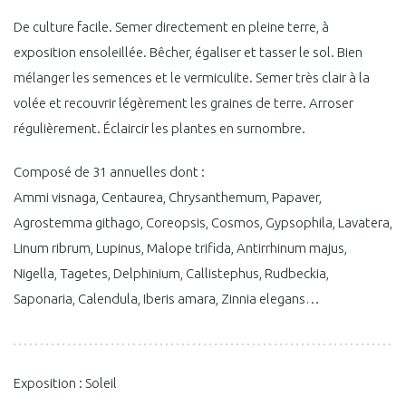
35m²
De culture facile. Semer directement en pleine terre, à
exposition ensoleillée. Bêcher, égaliser et tasser le sol. Bien
mélanger les semences et le vermiculite. Semer très clair à la
volée et recouvrir légèrement les graines de terre. Arroser
régulièrement. Éclaircir les plantes en surnombre.
Composé de 31 annuelles dont :
Ammi visnaga, Centaurea, Chrysanthemum, Papaver,
Agrostemma githago, Coreopsis, Cosmos, Gypsophila, Lavatera,
Linum ribrum, Lupinus, Malope trifida, Antirrhinum majus,
Nigella, Tagetes, Delphinium, Callistephus, Rudbeckia,
Saponaria, Calendula, Iberis amara, Zinnia elegans…
Exposition : Soleil