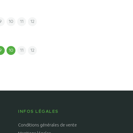
9
10
11
12
9
10
11
12
INFOS LÉGALES
Conditions générales de vente