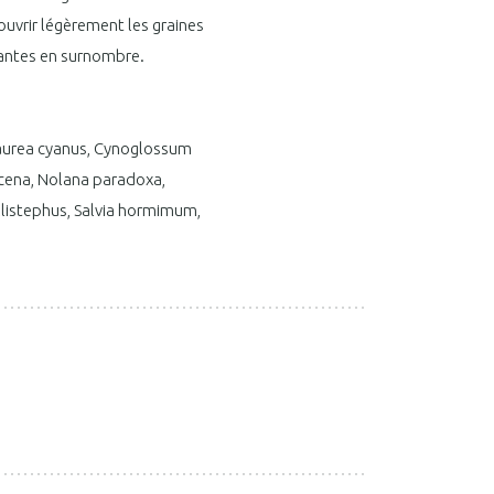
ecouvrir légèrement les graines
plantes en surnombre.
ntaurea cyanus, Cynoglossum
cena, Nolana paradoxa,
llistephus, Salvia hormimum,