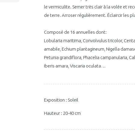
le vermiculite. Semer très clair à la volée et r
de terre. Arroser régulièrement. Éclaircir les 
Composé de 16 annuelles dont:
Lobularia maritima, Convolvulus tricolor, Ce
amabile, Echium plantagineum, Nigella damas
Petunia grandiflora, Phacelia campanularia, Ca
Iberis amara, Viscaria oculata…
Exposition : Soleil
Hauteur : 20-40 cm