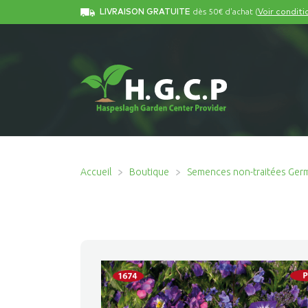
dès 50€ d'achat (
LIVRAISON GRATUITE
Voir conditi
Accueil
Boutique
Semences non-traitées Ger