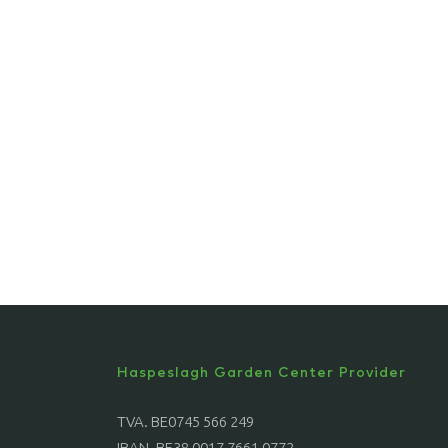
Haspeslagh Garden Center Provider
TVA. BE0745 566 249
IBAN. BE38 0017 7661 0772