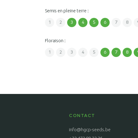
Semis en pleine terre :
1
2
3
4
5
6
7
8
Floraison :
1
2
3
4
5
6
7
8
CONTACT
info@hgcp-seeds.be