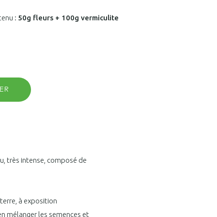
tenu :
50g fleurs + 100g vermiculite
ER
eu, très intense, composé de
terre, à exposition
 Bien mélanger les semences et