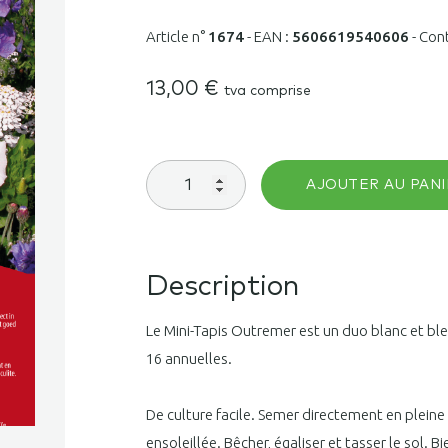
Article n°
1674
-
EAN :
5606619540606
-
Con
13,00
€
tva comprise
quantité
AJOUTER AU PANI
de
Mélange
de
fleurs
annuelles
Description
Mini
Tapis
Le Mini-Tapis Outremer est un duo blanc et bl
Outremer
35m²
16 annuelles.
De culture facile. Semer directement en pleine 
ensoleillée. Bêcher, égaliser et tasser le sol.