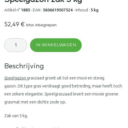
Artikel n°
1885
-
EAN :
5606619507524
-
Inhoud :
5 kg
52,49
€
btw inbegrepen
Speelgazon
IN WINKELWAGEN
zak
5
kg
aantal
Beschrijving
Speelgazon
graszaad groeit uit tot een mooi en stevig
gazon. Dit type gras verdraagt goed betreding, maar heeft toch
een zekere elegantie. Speelgraszaad levert een mooie groene
grasmat met een dichte zode op.
Zak van 5 kg.