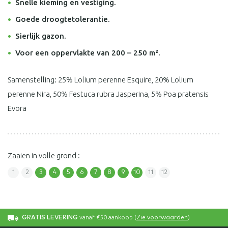
Snelle kieming en vestiging.
Goede droogtetolerantie.
Sierlijk gazon.
Voor een oppervlakte van 200 – 250 m².
Samenstelling: 25% Lolium perenne Esquire, 20% Lolium
perenne Nira, 50% Festuca rubra Jasperina, 5% Poa pratensis
Evora
Zaaien in volle grond :
1
2
3
4
5
6
7
8
9
10
11
12
vanaf €50 aankoop (
)
GRATIS LEVERING
Zie voorwaarden