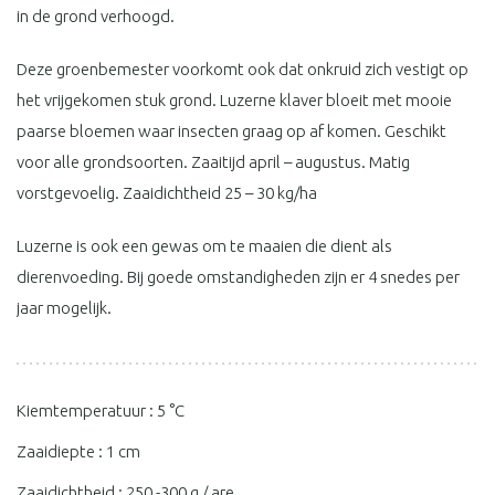
in de grond verhoogd.
Deze groenbemester voorkomt ook dat onkruid zich vestigt op
het vrijgekomen stuk grond. Luzerne klaver bloeit met mooie
paarse bloemen waar insecten graag op af komen. Geschikt
voor alle grondsoorten. Zaaitijd april – augustus. Matig
vorstgevoelig. Zaaidichtheid 25 – 30 kg/ha
Luzerne is ook een gewas om te maaien die dient als
dierenvoeding. Bij goede omstandigheden zijn er 4 snedes per
jaar mogelijk.
Kiemtemperatuur : 5 °C
Zaaidiepte : 1 cm
Zaaidichtheid : 250 -300 g / are