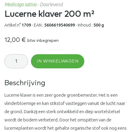
Medicago sativa
-
Doorlevend
Lucerne klaver 200 m²
Artikel n°
1709
-
EAN :
5606619540699
-
Inhoud :
500 g
12,00
€
btw inbegrepen
Lucerne
IN WINKELWAGEN
klaver
200
m²
aantal
Beschrijving
Lucerne klaver is een zeer goede groenbemester. Het is een
vlinderbloemige en kan stikstof vastleggen vanuit de lucht naar
de grond. Dankzij een sterk ontwikkeld en diep wortelstelsel
wordt de bodem verbeterd. Door het omspitten van de
lucerneplanten wordt het gehalte organische stof ook nog eens