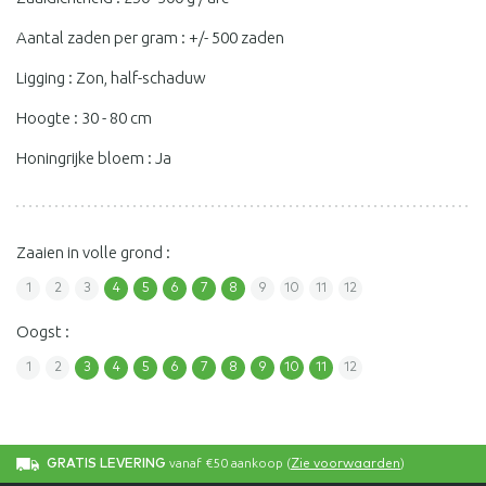
Aantal zaden per gram : +/- 500 zaden
Ligging : Zon, half-schaduw
Hoogte : 30 - 80 cm
Honingrijke bloem : Ja
Zaaien in volle grond :
1
2
3
4
5
6
7
8
9
10
11
12
Oogst :
1
2
3
4
5
6
7
8
9
10
11
12
vanaf €50 aankoop (
)
GRATIS LEVERING
Zie voorwaarden