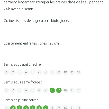
germent lentement, tremper les graines dans de l’eau pendant
24 h avant le semis.
Graines issues de l’agriculture biologique.
Écartement entre les lignes : 25 cm
Semis sous abri chauffé :
1
2
3
4
5
6
7
8
9
10
11
12
Semis sous serre froide :
1
2
3
4
5
6
7
8
9
10
11
12
Semis en pleine terre :
1
2
3
4
5
6
7
8
9
10
11
12