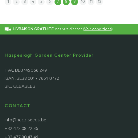
1
2
3
4
5
6
7
8
9
10
11
12
dès 50€ d'achat (
)
LIVRAISON GRATUITE
Voir conditions
Haspeslagh Garden Center Provider
TVA. BE0745 566 249
IBAN. BE38 0017 7661 0772
BIC. GEBABEBB
CONTACT
info@hgcp-seeds.be
+32 472 08 22 36
+32 477 80 47 46