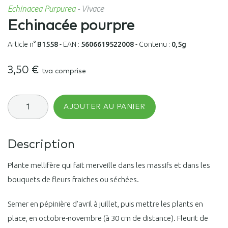
Echinacea Purpurea
-
Vivace
Echinacée pourpre
Article n°
B1558
-
EAN :
5606619522008
-
Contenu :
0,5g
3,50
€
tva comprise
quantité
AJOUTER AU PANIER
de
Echinacée
pourpre
Description
Plante mellifère qui fait merveille dans les massifs et dans les
bouquets de fleurs fraiches ou séchées.
Semer en pépinière d’avril à juillet, puis mettre les plants en
place, en octobre-novembre (à 30 cm de distance). Fleurit de