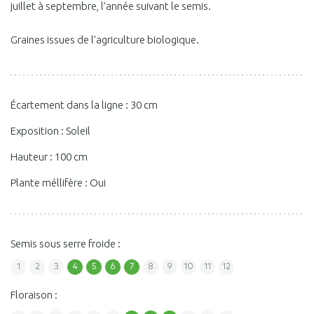
juillet à septembre, l’année suivant le semis.
Graines issues de l’agriculture biologique.
Écartement dans la ligne : 30 cm
Exposition : Soleil
Hauteur : 100 cm
Plante méllifère : Oui
Semis sous serre froide :
1
2
3
4
5
6
7
8
9
10
11
12
Floraison :