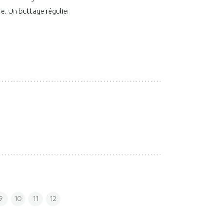
re. Un buttage régulier
9
10
11
12