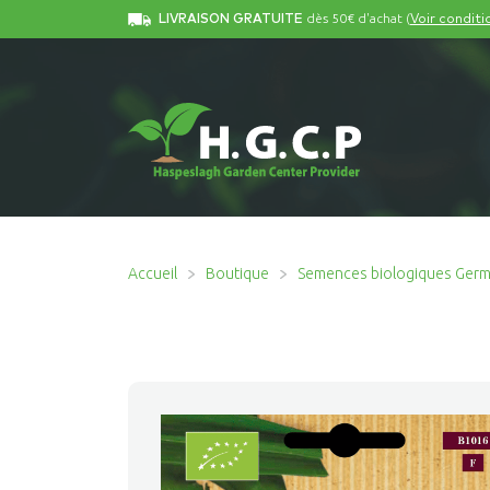
dès 50€ d'achat (
LIVRAISON GRATUITE
Voir conditi
Accueil
Boutique
Semences biologiques Ger