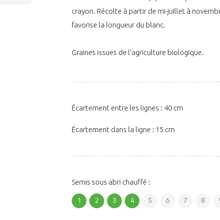
crayon. Récolte à partir de mi-juillet à novemb
favorise la longueur du blanc.
Graines issues de l’agriculture biologique.
Écartement entre les lignes : 40 cm
Écartement dans la ligne : 15 cm
Semis sous abri chauffé :
1
2
3
4
5
6
7
8