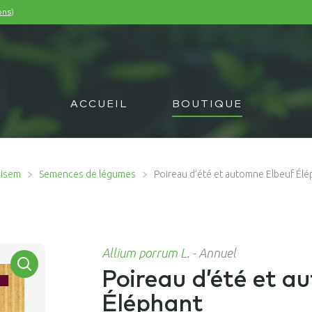
)
ons
ACCUEIL
BOUTIQUE
misem
Semences de légumes
Poireau d’été et automne Elbeuf Élé
Allium porrum L.
-
Annuel
Poireau d’été et a
Éléphant