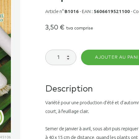
Article n°
B1016
-
EAN :
5606619521100
-
Co
3,50
€
tva comprise
quantité
AJOUTER AU PANI
de
Poireau
d'été
et
automne
Description
Elbeuf
Éléphant
Variété pour une production d’été et d’automne
court, à feuillage clair.
Semer de janvier à avril, sous abri puis repiquer e
à 40 x 15 cm de distance, quand les plants ont 
3345106