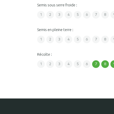
Semis sous serre froide :
1
2
3
4
5
6
7
8
Semis en pleine terre :
1
2
3
4
5
6
7
8
Récolte :
1
2
3
4
5
6
7
8