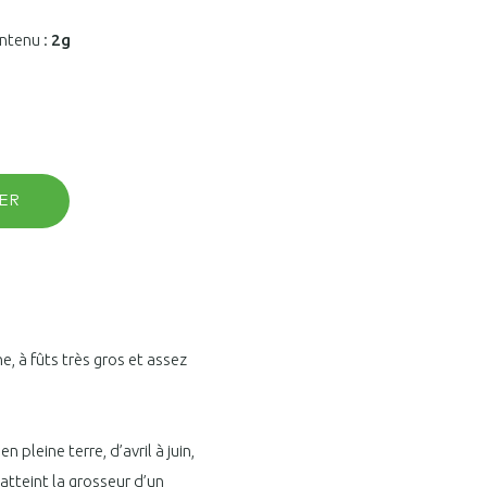
ntenu :
2g
ER
, à fûts très gros et assez
n pleine terre, d’avril à juin,
atteint la grosseur d’un