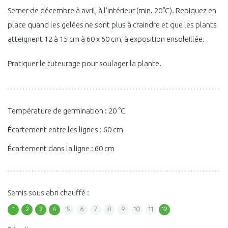
Semer de décembre à avril, à l’intérieur (min. 20°C). Repiquez en
place quand les gelées ne sont plus à craindre et que les plants
atteignent 12 à 15 cm à 60 x 60 cm, à exposition ensoleillée.
Pratiquer le tuteurage pour soulager la plante.
Température de germination : 20 °C
Écartement entre les lignes : 60 cm
Écartement dans la ligne : 60 cm
Semis sous abri chauffé :
1
2
3
4
5
6
7
8
9
10
11
12