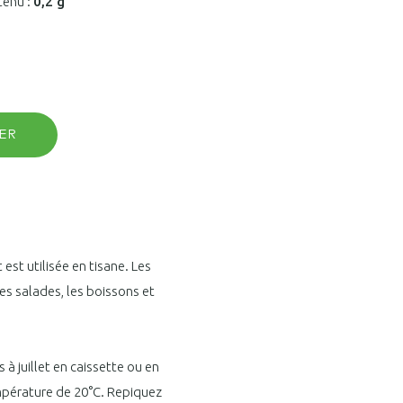
tenu :
0,2 g
ER
est utilisée en tisane. Les
es salades, les boissons et
à juillet en caissette ou en
mpérature de 20°C. Repiquez