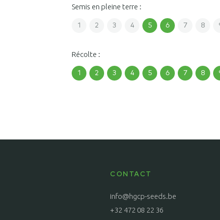
Semis en pleine terre :
1
2
3
4
5
6
7
8
Récolte :
1
2
3
4
5
6
7
8
CONTACT
info@hgcp-seeds.be
+32 472 08 22 36