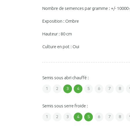
Nombre de semences par gramme : +/- 10000 
Exposition : Ombre
Hauteur : 80 cm
Culture en pot : Oui
Semis sous abri chauffé :
1
2
3
4
5
6
7
8
Semis sous serre froide :
1
2
3
4
5
6
7
8