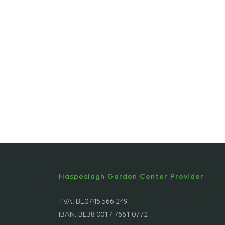
Haspeslagh Garden Center Provider
TVA. BE0745 566 249
IBAN. BE38 0017 7661 0772