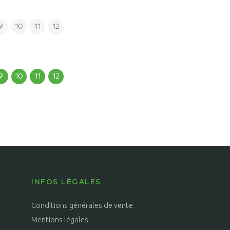
9
10
11
12
9
10
11
12
INFOS LÉGALES
Conditions générales de vente
Mentions légales