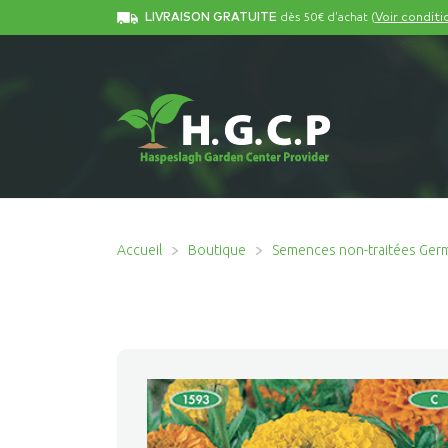
dès 50€ d'achat (
LIVRAISON GRATUITE
Voir conditi
Accueil
Boutique
Semences non-traitées Ger