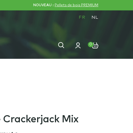
NOUVEAU :
Pellets de bois PREMIUM
FR
NL
Recherche
Recherche
0
pour :
 Crackerjack Mix