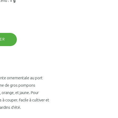
tenu :
1 g
ER
lante ornementale au port
forme de gros pompons
 orange, et jaune. Pour
s à couper. Facile à cultiver et
jardins d’été.