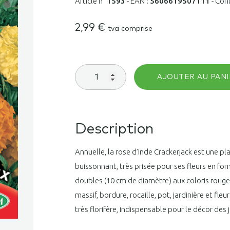
Article n°
1593
-
EAN :
5606619507111
-
Con
2,99
€
tva comprise
quantité
AJOUTER AU PANI
de
Rose
d’Inde
géante
Crackerjack
Description
Mix
Annuelle, la rose d’Inde Crackerjack est une p
buissonnant, très prisée pour ses fleurs en 
doubles (10 cm de diamètre) aux coloris rouge,
massif, bordure, rocaille, pot, jardinière et fleur
très florifère, indispensable pour le décor des 