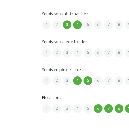
Semis sous abri chauffé :
1
2
3
4
5
6
7
8
Semis sous serre froide :
1
2
3
4
5
6
7
8
Semis en pleine terre :
1
2
3
4
5
6
7
8
Floraison :
1
2
3
4
5
6
7
8