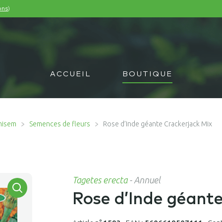
)
ons
ACCUEIL
BOUTIQUE
misem
Semences de fleurs
Rose d’Inde géante Crackerjack Mix
Tagetes erecta
-
Annuel
Rose d’Inde géante