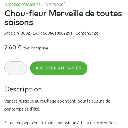
Brassica oleracea L.
-
Bisannuel
Chou-fleur Merveille de toutes
saisons
Article n°
3002
-
EAN :
5606619502291
-
Contenu :
2g
2,60
€
tva comprise
quantité
AJOUTER AU PANIER
de
Chou-
fleur
Merveille
Description
de
toutes
saisons
Variété rustique au feuillage abondant, pour la culture de
printemps et d’été.
Semer en pépinière à bonne exposition à 1 cm de profondeur.