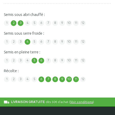
Semis sous abri chauffé :
1
2
3
4
5
6
7
8
9
10
11
12
Semis sous serre froide :
1
2
3
4
5
6
7
8
9
10
11
12
Semis en pleine terre :
1
2
3
4
5
6
7
8
9
10
11
12
Récolte :
1
2
3
4
5
6
7
8
9
10
11
12
dès 50€ d'achat (
)
LIVRAISON GRATUITE
Voir conditions