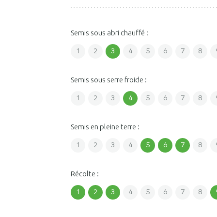
Semis sous abri chauffé :
1
2
3
4
5
6
7
8
Semis sous serre froide :
1
2
3
4
5
6
7
8
Semis en pleine terre :
1
2
3
4
5
6
7
8
Récolte :
1
2
3
4
5
6
7
8