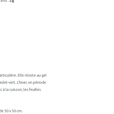
tenu :
2g
rticulière. Elle résiste au gel
olet-vert. L’hiver, en période
 à la cuisson, les feuilles
de 50 x 50 cm.