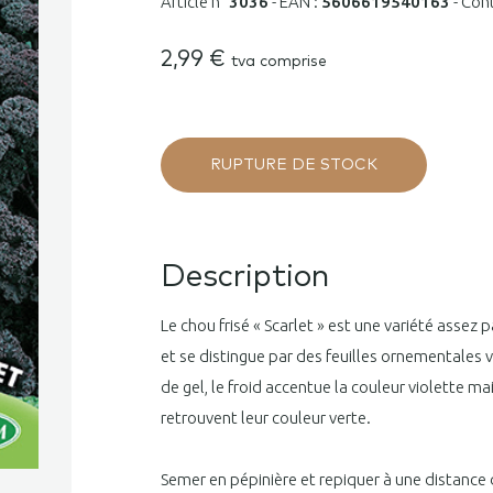
Article n°
3036
-
EAN :
5606619540163
-
Con
2,99
€
tva comprise
RUPTURE DE STOCK
Description
Le chou frisé « Scarlet » est une variété assez pa
et se distingue par des feuilles ornementales vi
de gel, le froid accentue la couleur violette mais
retrouvent leur couleur verte.
Semer en pépinière et repiquer à une distance 