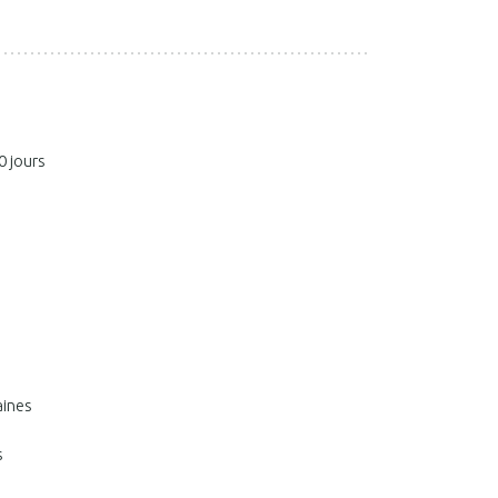
0 jours
aines
s