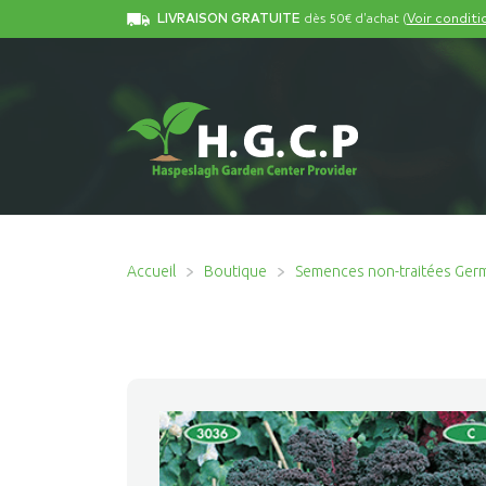
dès 50€ d'achat (
LIVRAISON GRATUITE
Voir conditi
Accueil
Boutique
Semences non-traitées Ger