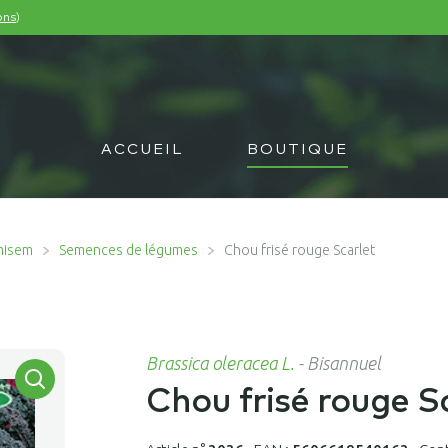
)
ons
ACCUEIL
BOUTIQUE
misem
Semences de légumes
Chou frisé rouge Scarlet
Brassica oleracea L.
-
Bisannuel
Chou frisé rouge S