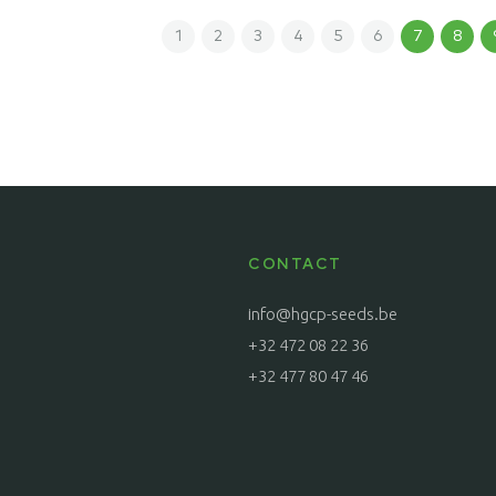
1
2
3
4
5
6
7
8
CONTACT
info@hgcp-seeds.be
+32 472 08 22 36
+32 477 80 47 46