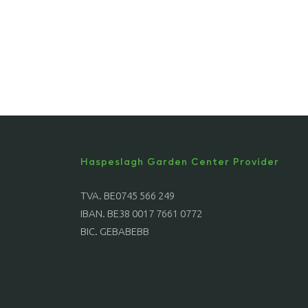
Haspeslagh Garden Center Provider
TVA. BE0745 566 249
IBAN. BE38 0017 7661 0772
BIC. GEBABEBB