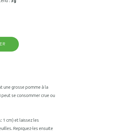
tenu :
3g
ER
nt une grosse pomme à la
qui peut se consommer crue ou
 1 cm) et laissez les
euilles. Repiquez-les ensuite