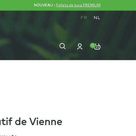
NOUVEAU :
Pellets de bois PREMIUM
FR
NL
Recherche
Recherche
0
pour :
tif de Vienne