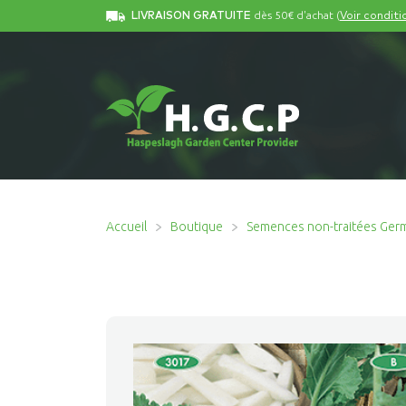
dès 50€ d'achat (
LIVRAISON GRATUITE
Voir conditi
Accueil
Boutique
Semences non-traitées Ger