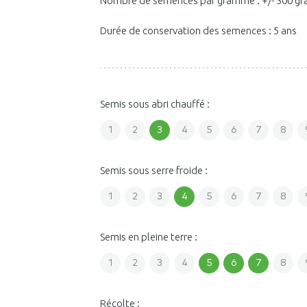
Nombre de semences par gramme : +/- 300 gr
Durée de conservation des semences : 5 ans
Semis sous abri chauffé :
1
2
3
4
5
6
7
8
Semis sous serre froide :
1
2
3
4
5
6
7
8
Semis en pleine terre :
1
2
3
4
5
6
7
8
Récolte :