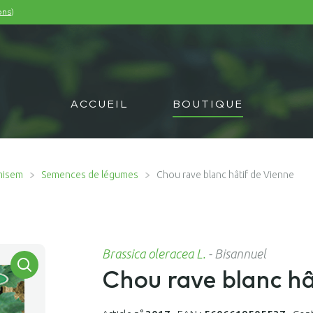
)
ons
ACCUEIL
BOUTIQUE
misem
Semences de légumes
Chou rave blanc hâtif de Vienne
Brassica oleracea L.
-
Bisannuel
Chou rave blanc hâ