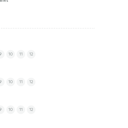
aines
9
10
11
12
9
10
11
12
9
10
11
12