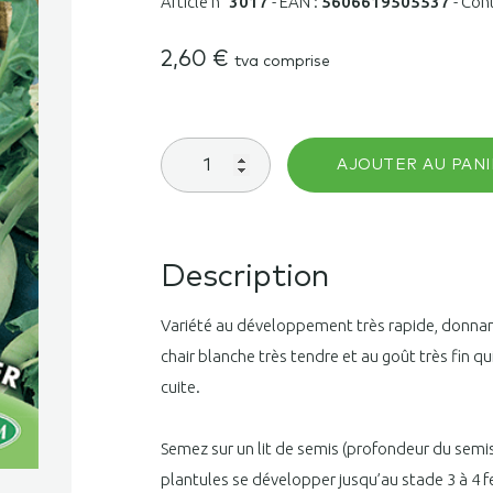
Article n°
3017
-
EAN :
5606619505537
-
Con
2,60
€
tva comprise
quantité
AJOUTER AU PANI
de
Chou
rave
blanc
hâtif
Description
de
Vienne
Variété au développement très rapide, donna
chair blanche très tendre et au goût très fin 
cuite.
Semez sur un lit de semis (profondeur du semis:
plantules se développer jusqu’au stade 3 à 4 f