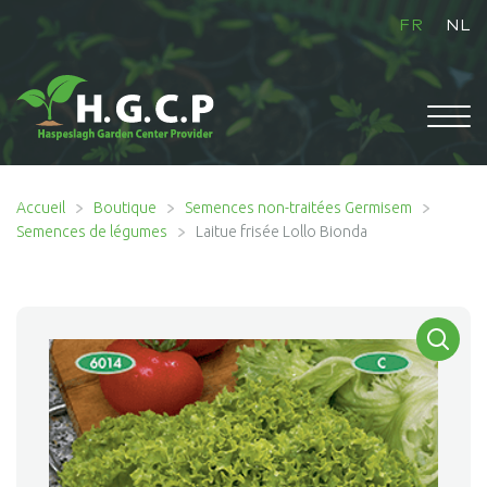
FR
NL
ACCUEIL
Accueil
Boutique
Semences non-traitées Germisem
Semences de légumes
Laitue frisée Lollo Bionda
Ouvrir
BOUTIQUE
le
menu
enfant