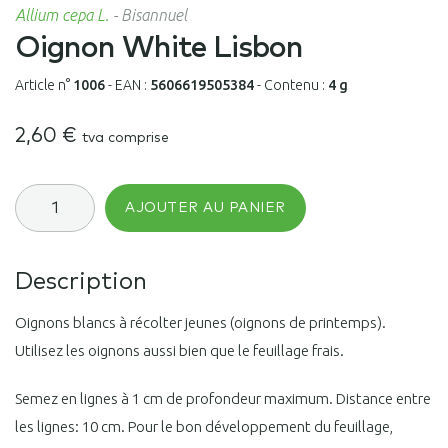
Allium cepa L.
-
Bisannuel
Oignon White Lisbon
Article n°
1006
-
EAN :
5606619505384
-
Contenu :
4 g
2,60
€
tva comprise
quantité
AJOUTER AU PANIER
de
Oignon
White
Lisbon
Description
Oignons blancs à récolter jeunes (oignons de printemps).
Utilisez les oignons aussi bien que le feuillage frais.
Semez en lignes à 1 cm de profondeur maximum. Distance entre
les lignes: 10 cm. Pour le bon développement du feuillage,