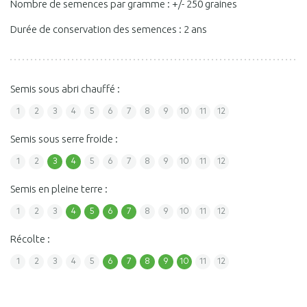
Nombre de semences par gramme : +/- 250 graines
Durée de conservation des semences : 2 ans
Semis sous abri chauffé :
1
2
3
4
5
6
7
8
9
10
11
12
Semis sous serre froide :
1
2
3
4
5
6
7
8
9
10
11
12
Semis en pleine terre :
1
2
3
4
5
6
7
8
9
10
11
12
Récolte :
1
2
3
4
5
6
7
8
9
10
11
12