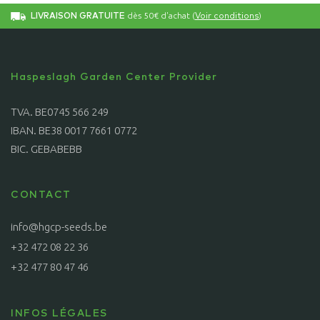
dès 50€ d'achat (
)
LIVRAISON GRATUITE
Voir conditions
Haspeslagh Garden Center Provider
TVA. BE0745 566 249
IBAN. BE38 0017 7661 0772
BIC. GEBABEBB
CONTACT
info@hgcp-seeds.be
+32 472 08 22 36
+32 477 80 47 46
INFOS LÉGALES