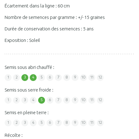
Écartement dans la ligne : 60 cm
Nombre de semences par gramme : +/- 15 graines
Durée de conservation des semences : 5 ans
Exposition : Soleil
Semis sous abri chauffé :
1
2
3
4
5
6
7
8
9
10
11
12
Semis sous serre froide :
1
2
3
4
5
6
7
8
9
10
11
12
Semis en pleine terre :
1
2
3
4
5
6
7
8
9
10
11
12
Récolte :