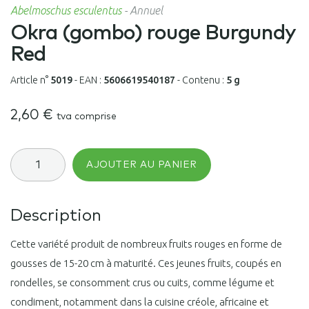
Abelmoschus esculentus
-
Annuel
Okra (gombo) rouge Burgundy
Red
Article n°
5019
-
EAN :
5606619540187
-
Contenu :
5 g
2,60
€
tva comprise
quantité
AJOUTER AU PANIER
de
Okra
(gombo)
rouge
Description
Burgundy
Red
Cette variété produit de nombreux fruits rouges en forme de
gousses de 15-20 cm à maturité. Ces jeunes fruits, coupés en
rondelles, se consomment crus ou cuits, comme légume et
condiment, notamment dans la cuisine créole, africaine et