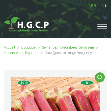
FR
NL
ACCUEIL
Accueil
Boutique
Semences non-traitées Germisem
Semences de légumes
Okra (gombo) rouge Burgundy Red
Ouvrir
BOUTIQUE
le
menu
enfant