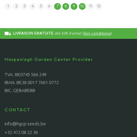
1
2
3
4
5
6
7
8
9
10
11
12
dès 50€ d'achat (
)
LIVRAISON GRATUITE
Voir conditions
Haspeslagh Garden Center Provider
TVA. BE0745 566 249
IBAN. BE38 0017 7661 0772
BIC. GEBABEBB
CONTACT
info@hgcp-seeds.be
+32 472 08 22 36