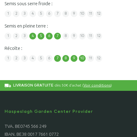
Semis sous serre froide :
1
2
3
4
5
6
7
8
9
10
11
12
Semis en pleine terre :
1
2
3
4
5
6
7
8
9
10
11
12
Récolte :
1
2
3
4
5
6
7
8
9
10
11
12
dès 50€ d'achat (
)
LIVRAISON GRATUITE
Voir conditions
Haspeslagh Garden Center Provider
TVA. BE0745 566 249
IBAN. BE38 0017 7661 0772