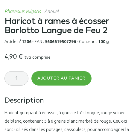
Phaseolus vulgaris
-
Annuel
Haricot à rames à écosser
Borlotto Langue de Feu 2
Article n°
1206
-
EAN :
5606619507296
-
Contenu :
100 g
4,90
€
tva comprise
quantité
AJOUTER AU PANIER
de
Haricot
à
rames
Description
à
écosser
Borlotto
Haricot grimpant à écosser, à gousse très longue, rouge veinée
Langue
de blanc, contenant 5 à 6 grains blanc marbré de rouge. Ceux-ci
de
Feu
sont utilisés dans les potages, cassoulets, pour accompagner la
2