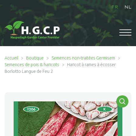
FR
NL
ACCUEIL
Accueil
Boutique
Semences non-traitées Germisem
Semences de pois & haricots
Haricot à rames à écosser
Borlotto Langue de Feu 2
Ouvrir
BOUTIQUE
le
menu
enfant