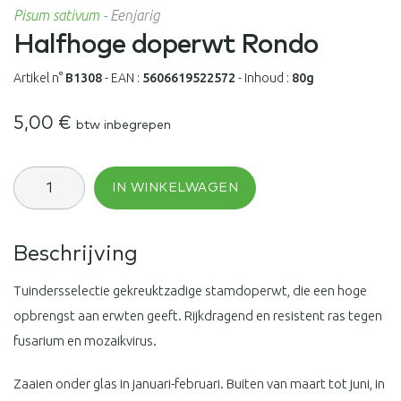
Pisum sativum
-
Eenjarig
Halfhoge doperwt Rondo
Artikel n°
B1308
-
EAN :
5606619522572
-
Inhoud :
80g
5,00
€
btw inbegrepen
Halfhoge
IN WINKELWAGEN
doperwt
Rondo
aantal
Beschrijving
Tuindersselectie gekreuktzadige stamdoperwt, die een hoge
opbrengst aan erwten geeft. Rijkdragend en resistent ras tegen
fusarium en mozaikvirus.
Zaaien onder glas in januari-februari. Buiten van maart tot juni, in