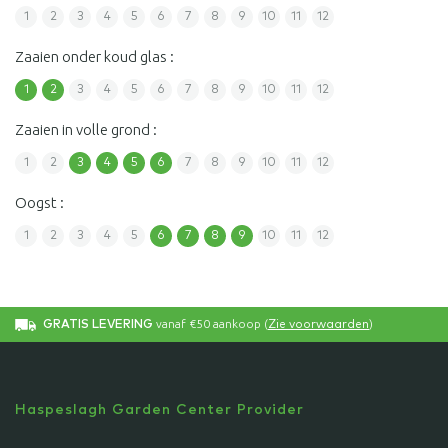
1
2
3
4
5
6
7
8
9
10
11
12
Zaaien onder koud glas :
1
2
3
4
5
6
7
8
9
10
11
12
Zaaien in volle grond :
1
2
3
4
5
6
7
8
9
10
11
12
Oogst :
1
2
3
4
5
6
7
8
9
10
11
12
vanaf €50 aankoop (
)
GRATIS LEVERING
Zie voorwaarden
Haspeslagh Garden Center Provider