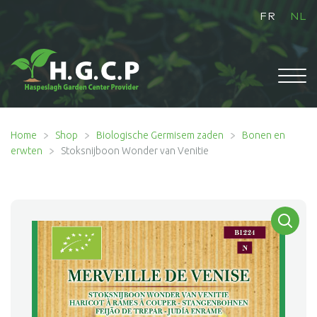
FR
NL
HOME
Home
Shop
Biologische Germisem zaden
Bonen en
erwten
Stoksnijboon Wonder van Venitie
Subme
SHOP
uitvou