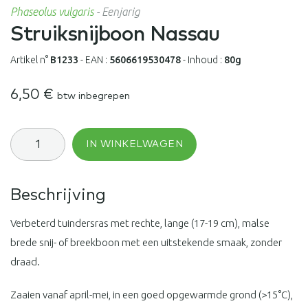
Phaseolus vulgaris
-
Eenjarig
Struiksnijboon Nassau
Artikel n°
B1233
-
EAN :
5606619530478
-
Inhoud :
80g
6,50
€
btw inbegrepen
Struiksnijboon
IN WINKELWAGEN
Nassau
aantal
Beschrijving
Verbeterd tuindersras met rechte, lange (17-19 cm), malse
brede snij- of breekboon met een uitstekende smaak, zonder
draad.
Zaaien vanaf april-mei, in een goed opgewarmde grond (>15°C),