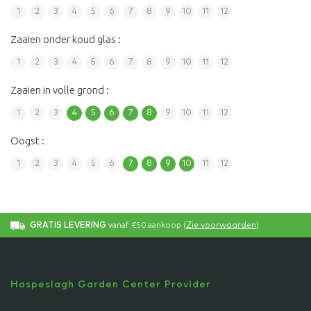
1
2
3
4
5
6
7
8
9
10
11
12
Zaaien onder koud glas :
1
2
3
4
5
6
7
8
9
10
11
12
Zaaien in volle grond :
1
2
3
4
5
6
7
8
9
10
11
12
Oogst :
1
2
3
4
5
6
7
8
9
10
11
12
vanaf €50 aankoop (
)
GRATIS LEVERING
Zie voorwaarden
Haspeslagh Garden Center Provider