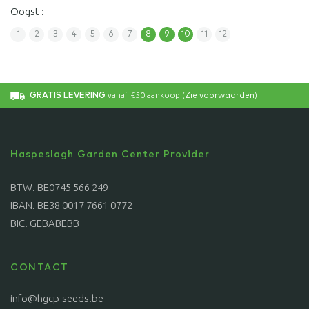
Oogst :
1
2
3
4
5
6
7
8
9
10
11
12
vanaf €50 aankoop (
)
GRATIS LEVERING
Zie voorwaarden
Haspeslagh Garden Center Provider
BTW. BE0745 566 249
IBAN. BE38 0017 7661 0772
BIC. GEBABEBB
CONTACT
info@hgcp-seeds.be