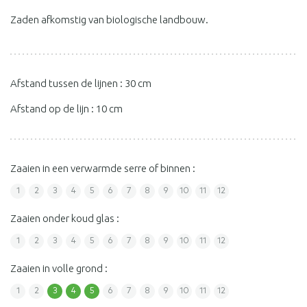
Zaden afkomstig van biologische landbouw.
Afstand tussen de lijnen : 30 cm
Afstand op de lijn : 10 cm
Zaaien in een verwarmde serre of binnen :
1
2
3
4
5
6
7
8
9
10
11
12
Zaaien onder koud glas :
1
2
3
4
5
6
7
8
9
10
11
12
Zaaien in volle grond :
1
2
3
4
5
6
7
8
9
10
11
12