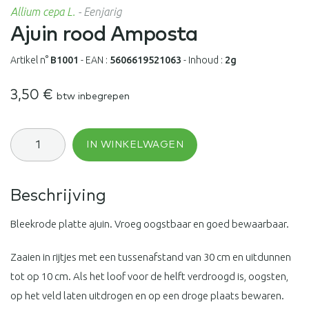
Allium cepa L.
-
Eenjarig
Ajuin rood Amposta
Artikel n°
B1001
-
EAN :
5606619521063
-
Inhoud :
2g
3,50
€
btw inbegrepen
Ajuin
IN WINKELWAGEN
rood
Amposta
aantal
Beschrijving
Bleekrode platte ajuin. Vroeg oogstbaar en goed bewaarbaar.
Zaaien in rijtjes met een tussenafstand van 30 cm en uitdunnen
tot op 10 cm. Als het loof voor de helft verdroogd is, oogsten,
op het veld laten uitdrogen en op een droge plaats bewaren.