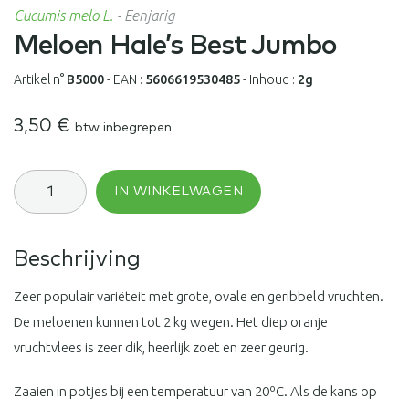
Cucumis melo L.
-
Eenjarig
Meloen Hale’s Best Jumbo
Artikel n°
B5000
-
EAN :
5606619530485
-
Inhoud :
2g
3,50
€
btw inbegrepen
Meloen
IN WINKELWAGEN
Hale's
Best
Jumbo
aantal
Beschrijving
Zeer populair variëteit met grote, ovale en geribbeld vruchten.
De meloenen kunnen tot 2 kg wegen. Het diep oranje
vruchtvlees is zeer dik, heerlijk zoet en zeer geurig.
Zaaien in potjes bij een temperatuur van 20ºC. Als de kans op