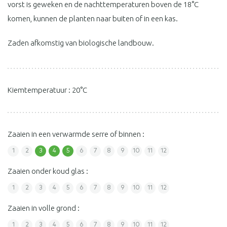
vorst is geweken en de nachttemperaturen boven de 18°C
komen, kunnen de planten naar buiten of in een kas.
Zaden afkomstig van biologische landbouw.
Kiemtemperatuur : 20°C
Zaaien in een verwarmde serre of binnen :
1
2
3
4
5
6
7
8
9
10
11
12
Zaaien onder koud glas :
1
2
3
4
5
6
7
8
9
10
11
12
Zaaien in volle grond :
1
2
3
4
5
6
7
8
9
10
11
12