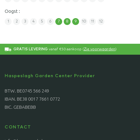
Oogst :
1
2
3
4
5
6
7
8
9
10
11
12
vanaf €50 aankoop (
)
GRATIS LEVERING
Zie voorwaarden
Haspeslagh Garden Center Provider
BTW. BE0745 566 249
IBAN. BE38 0017 7661 0772
BIC. GEBABEBB
CONTACT