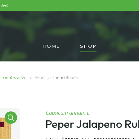
)
rden
HOME
SHOP
Groentezaden
Peper Jalapeno Ruben
Capsicum annum L.
Peper Jalapeno R