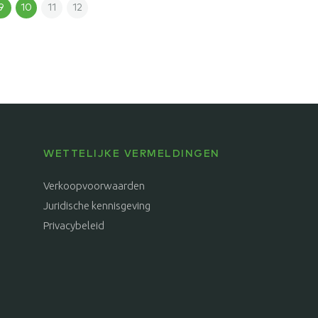
9
10
11
12
WETTELIJKE VERMELDINGEN
Verkoopvoorwaarden
Juridische kennisgeving
Privacybeleid