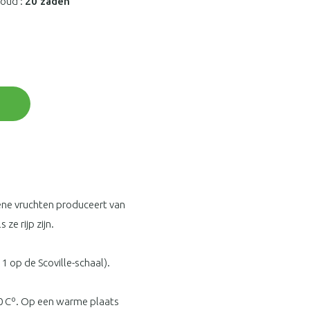
houd :
20 zaden
oene vruchten produceert van
ze rijp zijn.
 1 op de Scoville-schaal).
0 Cº. Op een warme plaats