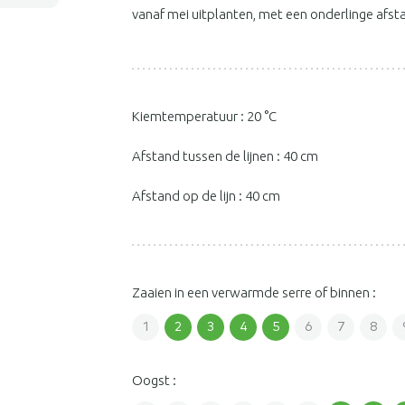
vanaf mei uitplanten, met een onderlinge afst
Kiemtemperatuur : 20 °C
Afstand tussen de lijnen : 40 cm
Afstand op de lijn : 40 cm
Zaaien in een verwarmde serre of binnen :
1
2
3
4
5
6
7
8
Oogst :