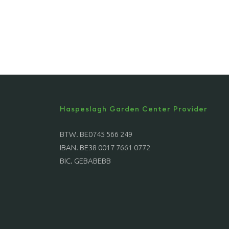
Haspeslagh Garden Center Provider
BTW. BE0745 566 249
IBAN. BE38 0017 7661 0772
BIC. GEBABEBB