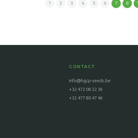
1
2
3
4
5
6
7
8
CONTACT
info@hgcp-seeds.be
+32 472 08 22 36
+32 477 80 47 46