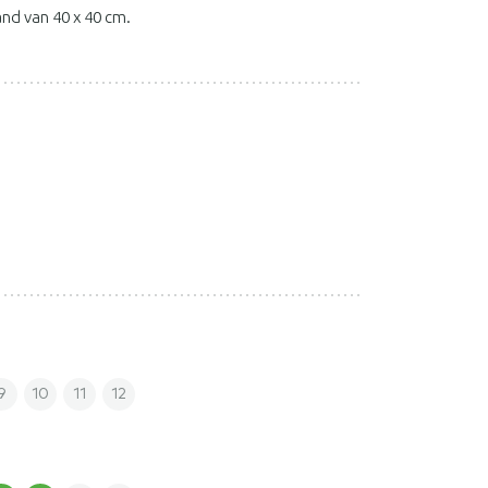
and van 40 x 40 cm.
9
10
11
12