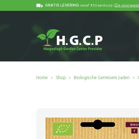
vanaf €50 aankoop (
GRATIS LEVERING
Zie voorwaa
Home
Shop
Biologische Germisem zaden