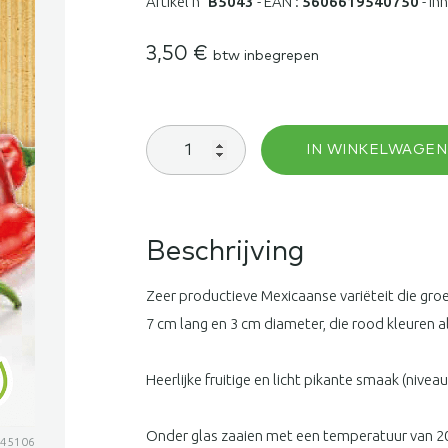
Artikel n°
B5043
-
EAN :
5606619540750
-
In
3,50
€
btw inbegrepen
Peper
IN WINKELWAGEN
Jalapeno
Ruben
aantal
Beschrijving
Zeer productieve Mexicaanse variëteit die gr
7 cm lang en 3 cm diameter, die rood kleuren als 
Heerlijke fruitige en licht pikante smaak (niveau
Onder glas zaaien met een temperatuur van 2
345106