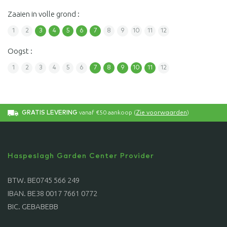
Zaaien in volle grond :
1
2
3
4
5
6
7
8
9
10
11
12
Oogst :
1
2
3
4
5
6
7
8
9
10
11
12
vanaf €50 aankoop (
)
GRATIS LEVERING
Zie voorwaarden
Haspeslagh Garden Center Provider
BTW. BE0745 566 249
IBAN. BE38 0017 7661 0772
BIC. GEBABEBB