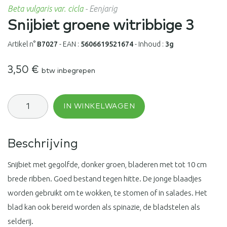
Beta vulgaris var. cicla
-
Eenjarig
Snijbiet groene witribbige 3
Artikel n°
B7027
-
EAN :
5606619521674
-
Inhoud :
3g
3,50
€
btw inbegrepen
Snijbiet
IN WINKELWAGEN
groene
witribbige
3
aantal
Beschrijving
Snijbiet met gegolfde, donker groen, bladeren met tot 10 cm
brede ribben. Goed bestand tegen hitte. De jonge blaadjes
worden gebruikt om te wokken, te stomen of in salades. Het
blad kan ook bereid worden als spinazie, de bladstelen als
selderij.