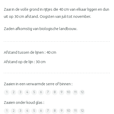
Zaai in de volle grond in rijtjes die 40 cm van elkaar liggen en dun
uit op 30 cm afstand. Oogsten van juli tot november.
Zaden afkomstig van biologische landbouw.
Afstand tussen de lijnen : 40 cm
Afstand op de lijn : 30 cm
Zaaien in een verwarmde serre of binnen :
1
2
3
4
5
6
7
8
9
10
11
12
Zaaien onder koud glas :
1
2
3
4
5
6
7
8
9
10
11
12