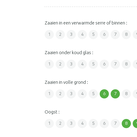
Zaaien in een verwarmde serre of binnen :
1
2
3
4
5
6
7
8
Zaaien onder koud glas :
1
2
3
4
5
6
7
8
Zaaien in volle grond :
1
2
3
4
5
6
7
8
Oogst :
1
2
3
4
5
6
7
8