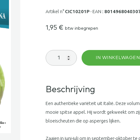
Artikel n°
CIC10201P
-
EAN :
801496804030
1,95
€
btw inbegrepen
Cichorei
IN WINKELWAGEN
(groenlof)
Catalogna
Puntarelle
di
Galatina
Beschrijving
aantal
Een authentieke variëteit uit Italië. Deze volu
mooie spitse appel. Hij wordt gekweekt om zijn 
bloeischeuten die op asperges lijken.
Zaaien in juni-juli om in september-oktober te