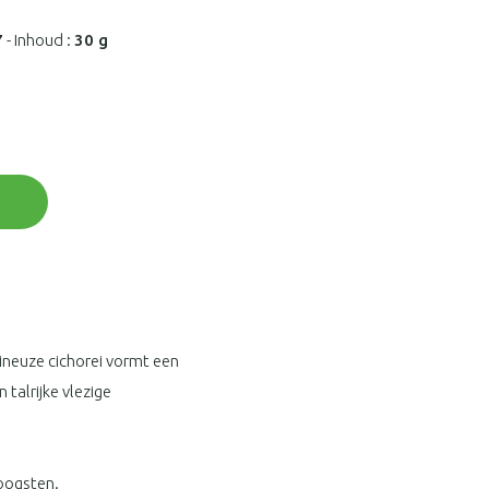
7
-
Inhoud :
30 g
mineuze cichorei vormt een
talrijke vlezige
 oogsten.