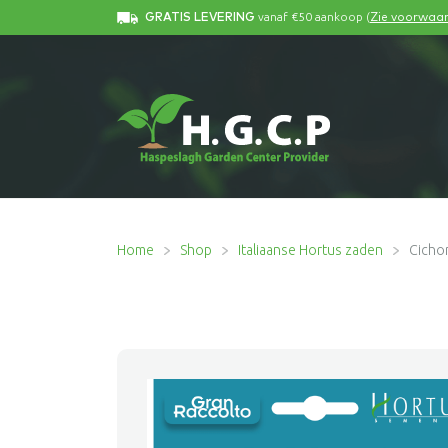
vanaf €50 aankoop (
GRATIS LEVERING
Zie voorwaa
Home
Shop
Italiaanse Hortus zaden
Cichor