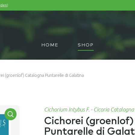
)
rden
HOME
SHOP
ei (groenlof) Catalogna Puntarelle di Galatina
Cichorium Intybus F.
-
Cicoria Catalogna 
Cichorei (groenlof
Puntarelle di Gala