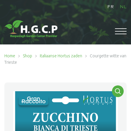
FR
NL
HOME
Home
Shop
Italiaanse Hortus zaden
Courgette witte van
Trieste
Subme
SHOP
uitvou