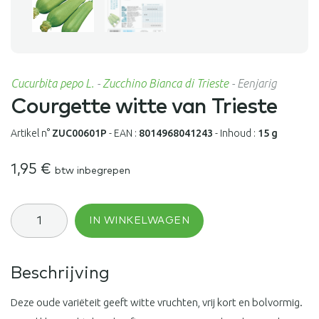
Cucurbita pepo L.
-
Zucchino Bianca di Trieste
-
Eenjarig
Courgette witte van Trieste
Artikel n°
ZUC00601P
-
EAN :
8014968041243
-
Inhoud :
15 g
1,95
€
btw inbegrepen
Courgette
IN WINKELWAGEN
witte
van
Trieste
aantal
Beschrijving
Deze oude variëteit geeft witte vruchten, vrij kort en bolvormig.