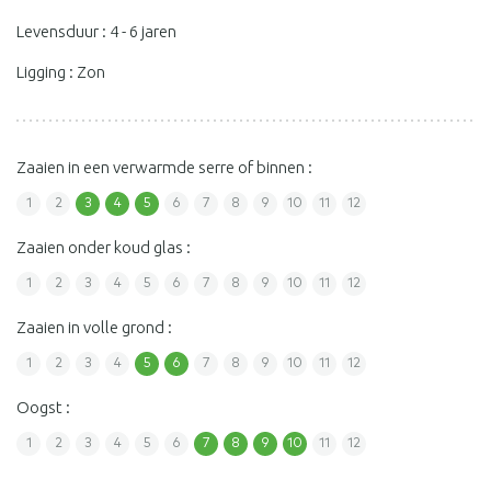
Levensduur : 4 - 6 jaren
Ligging : Zon
Zaaien in een verwarmde serre of binnen :
1
2
3
4
5
6
7
8
9
10
11
12
Zaaien onder koud glas :
1
2
3
4
5
6
7
8
9
10
11
12
Zaaien in volle grond :
1
2
3
4
5
6
7
8
9
10
11
12
Oogst :
1
2
3
4
5
6
7
8
9
10
11
12