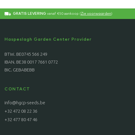
vanaf €50 aankoop (
)
GRATIS LEVERING
Zie voorwaarden
Haspeslagh Garden Center Provider
BTW. BE0745 566 249
IBAN. BE38 0017 7661 0772
BIC. GEBABEBB
CONTACT
info@hgcp-seeds.be
+32 472 08 22 36
+32 477 80 47 46