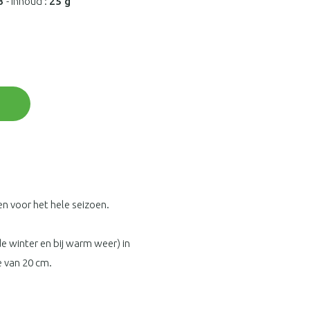
3
-
Inhoud :
25 g
en voor het hele seizoen.
de winter en bij warm weer) in
e van 20 cm.