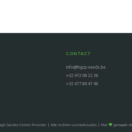
CONTACT
info@hgcp-seeds.be
+32 472 08 22 36
+32 477 80 47 46
agh Garden Center Provider
Alle rechten voorbehouden
Met
gemaakt d