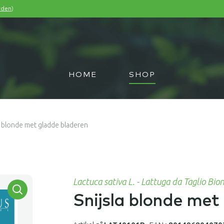
)
rden
HOME
SHOP
a blonde met gladde bladeren
Lactuca sativa L.
-
Lattuga da Taglio Bion
Snijsla blonde met