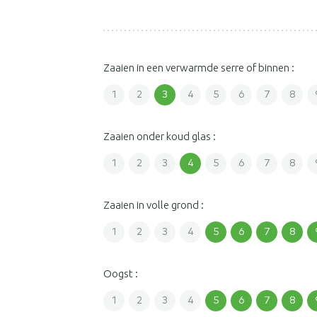
Zaaien in een verwarmde serre of binnen :
1
2
3
4
5
6
7
8
Zaaien onder koud glas :
1
2
3
4
5
6
7
8
Zaaien in volle grond :
1
2
3
4
5
6
7
8
Oogst :
1
2
3
4
5
6
7
8