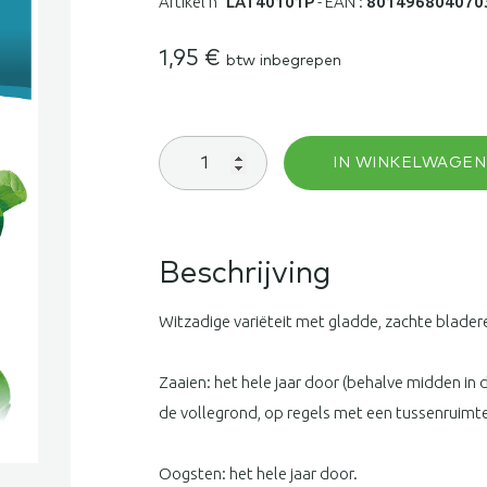
Artikel n°
LAT40101P
-
EAN :
801496804070
1,95
€
btw inbegrepen
Snijsla
IN WINKELWAGEN
blonde
met
gladde
bladeren
aantal
Beschrijving
Witzadige variëteit met gladde, zachte blader
Zaaien: het hele jaar door (behalve midden in 
de vollegrond, op regels met een tussenruimt
Oogsten: het hele jaar door.