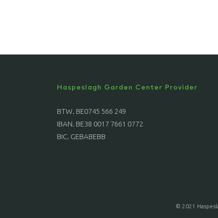
Haspeslagh Garden Center Provider
BTW. BE0745 566 249
IBAN. BE38 0017 7661 0772
BIC. GEBABEBB
© 2021 Haspesl