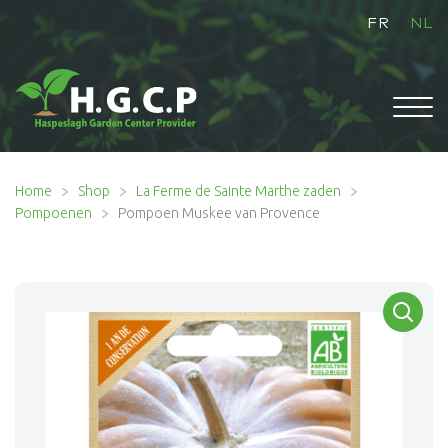
FR
NL
HOME
Home
Shop
La Ferme de Sainte Marthe zaden
Pompoenen
Pompoen Muskee van Provence
Subme
SHOP
uitvou