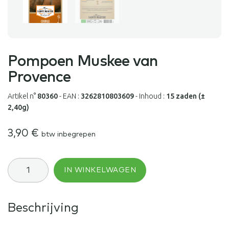
Pompoen Muskee van
Provence
Artikel n°
80360
-
EAN :
3262810803609
-
Inhoud :
15 zaden (±
2,40g)
3,90
€
btw inbegrepen
Pompoen
IN WINKELWAGEN
Muskee
van
Provence
aantal
Beschrijving