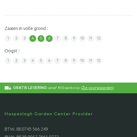
Zaaien in volle grond :
1
2
3
4
5
6
7
8
9
10
11
12
Oogst :
1
2
3
4
5
6
7
8
9
10
11
12
vanaf €50 aankoop (
)
GRATIS LEVERING
Zie voorwaarden
Haspeslagh Garden Center Provider
BTW. BE0745 566 249
IBAN. BE38 0017 7661 0772