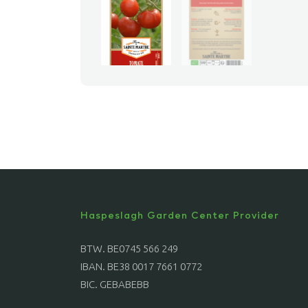
Haspeslagh Garden Center Provider
BTW. BE0745 566 249
IBAN. BE38 0017 7661 0772
BIC. GEBABEBB