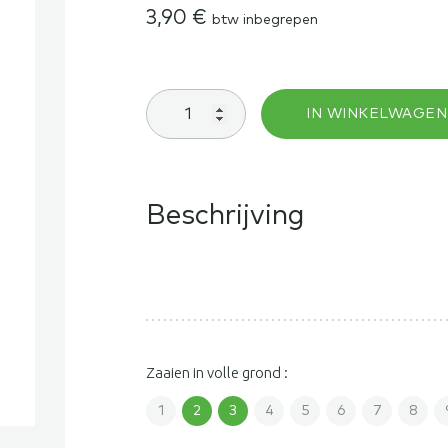
3,90
€
btw inbegrepen
Tomaat
IN WINKELWAGEN
Bloody
Butcher
aantal
Beschrijving
Zaaien in volle grond :
1
2
3
4
5
6
7
8