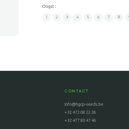
Oogst :
1
2
3
4
5
6
7
8
CONTACT
info@hgcp-seeds.be
+32 472 08 22 36
+32 477 80 47 46