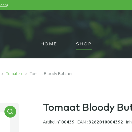
)
rden
HOME
SHOP
Tomaten
Tomaat Bloody Butcher
Tomaat Bloody Bu
Artikel n°
80439
-
EAN :
3262810804392
-
In