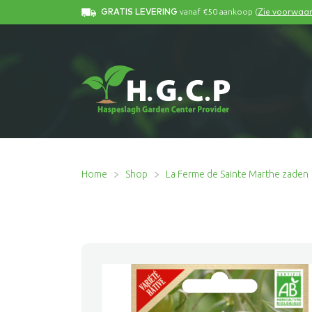
vanaf €50 aankoop (
GRATIS LEVERING
Zie voorwaa
Home
Shop
La Ferme de Sainte Marthe zaden