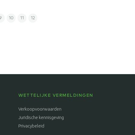
9
10
11
12
WETTELIJKE VERMELDINGEN
Verkoopvoorwaarden
Juridische kennisgeving
Privacybeleid