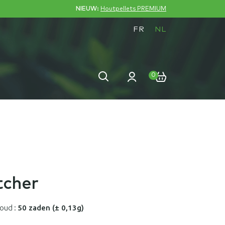
NIEUW:
Houtpellets PREMIUM
FR
NL
Zoeken
Zoeken
0
naar:
tcher
houd :
50 zaden (± 0,13g)