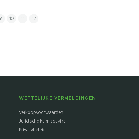
9
10
11
12
WETTELIJKE VERMELDINGEN
Verkoopvoorwaarden
Juridische kennisgeving
Privacybeleid