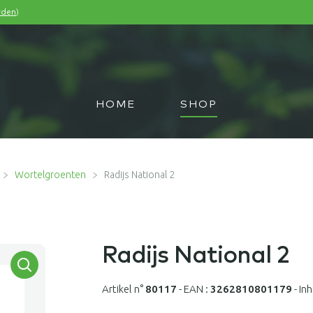
)
rden
HOME
SHOP
Wortelgroenten
Radijs National 2
Radijs National 2
Artikel n°
80117
-
EAN :
3262810801179
-
In