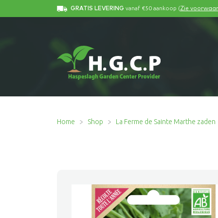
vanaf €50 aankoop (
GRATIS LEVERING
Zie voorwaa
Home
Shop
La Ferme de Sainte Marthe zaden