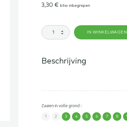
3,30
€
btw inbegrepen
Radijs
IN WINKELWAGEN
National
2
aantal
Beschrijving
Zaaien in volle grond :
1
2
3
4
5
6
7
8