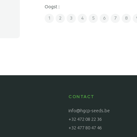
Oogst :
1
2
3
4
5
6
7
8
CONTACT
info@hgcp-seeds.be
+32 472 08 22 36
+32 477 80 47 46