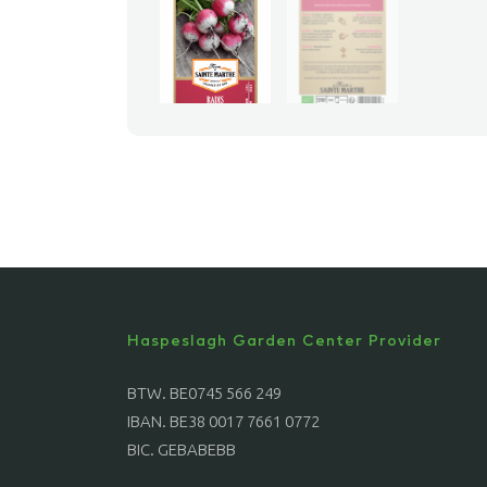
Haspeslagh Garden Center Provider
BTW. BE0745 566 249
IBAN. BE38 0017 7661 0772
BIC. GEBABEBB