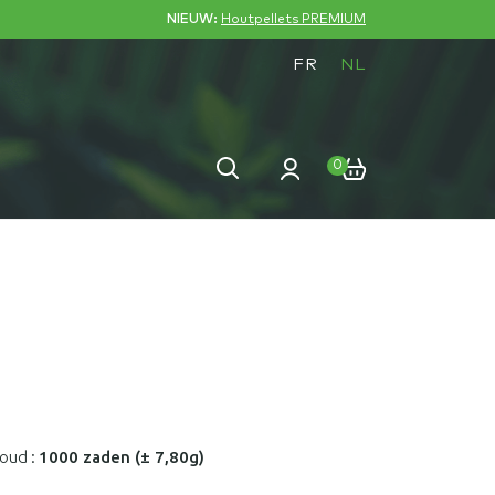
NIEUW:
Houtpellets PREMIUM
FR
NL
Zoeken
Zoeken
0
naar:
houd :
1000 zaden (± 7,80g)