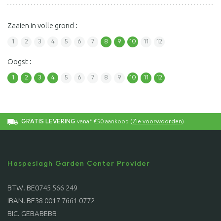
Zaaien in volle grond :
1
2
3
4
5
6
7
8
9
10
11
12
Oogst :
1
2
3
4
5
6
7
8
9
10
11
12
vanaf €50 aankoop (
)
GRATIS LEVERING
Zie voorwaarden
Haspeslagh Garden Center Provider
BTW. BE0745 566 249
IBAN. BE38 0017 7661 0772
BIC. GEBABEBB