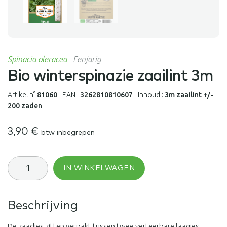
Spinacia oleracea
-
Eenjarig
Bio winterspinazie zaailint 3m
Artikel n°
81060
-
EAN :
3262810810607
-
Inhoud :
3m zaailint +/-
200 zaden
3,90
€
btw inbegrepen
Bio
IN WINKELWAGEN
winterspinazie
zaailint
3m
aantal
Beschrijving
De zaadjes zitten verpakt tussen twee verteerbare laagjes