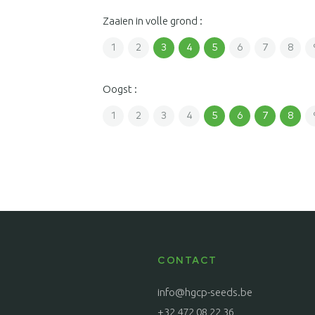
Zaaien in volle grond :
1
2
3
4
5
6
7
8
Oogst :
1
2
3
4
5
6
7
8
CONTACT
info@hgcp-seeds.be
+32 472 08 22 36