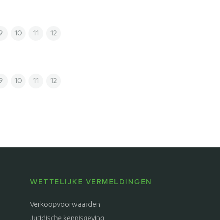
9
10
11
12
9
10
11
12
WETTELIJKE VERMELDINGEN
Verkoopvoorwaarden
Juridische kennisgeving