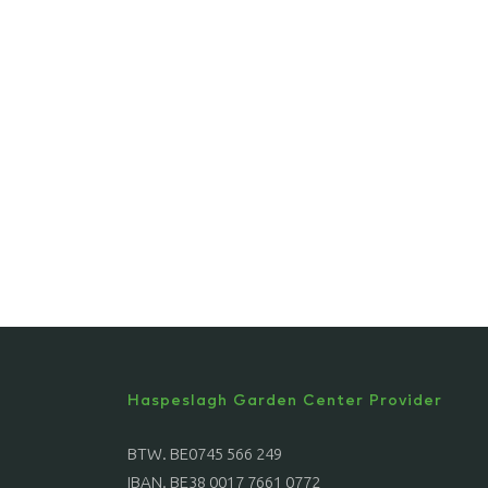
Haspeslagh Garden Center Provider
BTW. BE0745 566 249
IBAN. BE38 0017 7661 0772