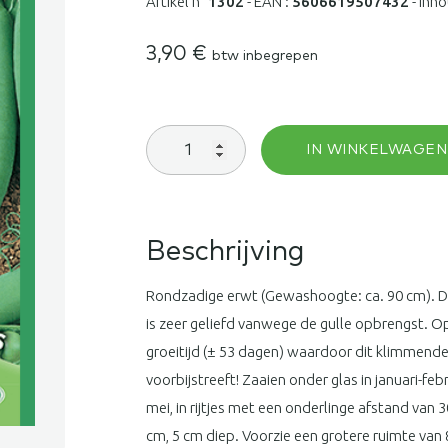
Artikel n°
1302
-
EAN :
5606619507432
-
Inho
3,90
€
btw inbegrepen
Doperwt
IN WINKELWAGEN
1/2
hoge
Express
aantal
Beschrijving
Rondzadige erwt (Gewashoogte: ca. 90 cm). D
is zeer geliefd vanwege de gulle opbrengst. Op
groeitijd (± 53 dagen) waardoor dit klimmende 
voorbijstreeft! Zaaien onder glas in januari-feb
mei, in rijtjes met een onderlinge afstand van 
cm, 5 cm diep. Voorzie een grotere ruimte va