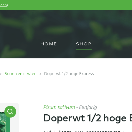
)
rden
HOME
SHOP
Bonen en erwten
Doperwt 1/2 hoge Express
Pisum sativum
-
Eenjarig
Doperwt 1/2 hoge 