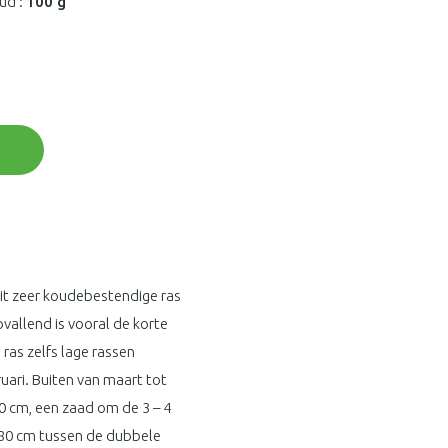
ud :
100 g
it zeer koudebestendige ras
vallend is vooral de korte
ras zelfs lage rassen
ruari. Buiten van maart tot
30 cm, een zaad om de 3 – 4
n 80 cm tussen de dubbele