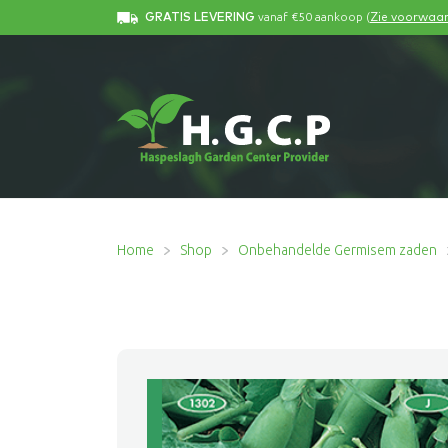
vanaf €50 aankoop (
GRATIS LEVERING
Zie voorwaa
Home
Shop
Onbehandelde Germisem zaden