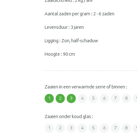
Zaaidichtheid : 2 kg / are
Aantal zaden per gram : 2 - 6 zaden
Levensduur : 3 jaren
Ligging : Zon, half-schaduw
Hoogte : 90 cm
Zaaien in een verwarmde serre of binnen :
1
2
3
4
5
6
7
8
Zaaien onder koud glas :
1
2
3
4
5
6
7
8