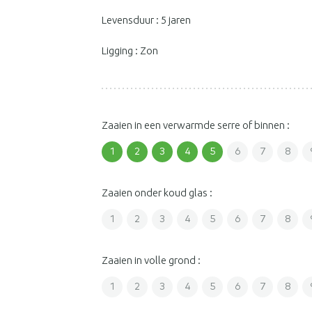
Levensduur : 5 jaren
Ligging : Zon
Zaaien in een verwarmde serre of binnen :
1
2
3
4
5
6
7
8
Zaaien onder koud glas :
1
2
3
4
5
6
7
8
Zaaien in volle grond :
1
2
3
4
5
6
7
8