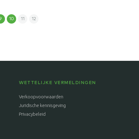
9
10
11
12
WETTELIJKE VERMELDINGEN
Verkoopvoorwaarden
Juridische kennisgeving
Privacybeleid