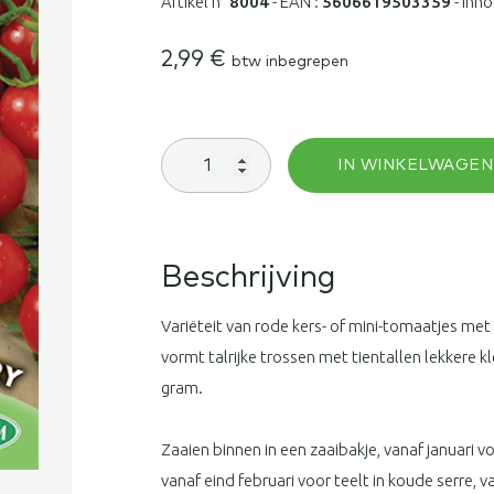
Artikel n°
8004
-
EAN :
5606619503359
-
Inho
2,99
€
btw inbegrepen
Kerstomaat
IN WINKELWAGEN
Red
Cherry
aantal
Beschrijving
Variëteit van rode kers- of mini-tomaatjes me
vormt talrijke trossen met tientallen lekkere k
gram.
Zaaien binnen in een zaaibakje, vanaf januari v
vanaf eind februari voor teelt in koude serre, v