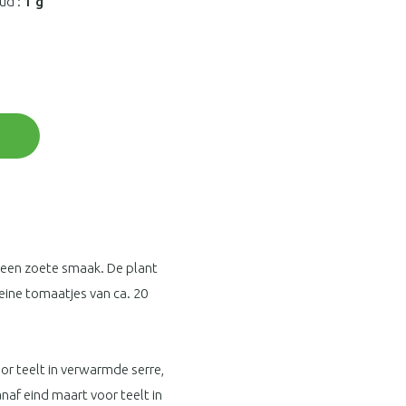
ud :
1 g
t een zoete smaak. De plant
leine tomaatjes van ca. 20
oor teelt in verwarmde serre,
anaf eind maart voor teelt in