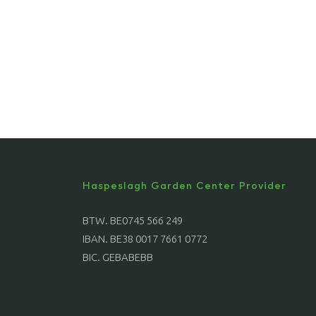
Haspeslagh Garden Center Provider
BTW. BE0745 566 249
IBAN. BE38 0017 7661 0772
BIC. GEBABEBB