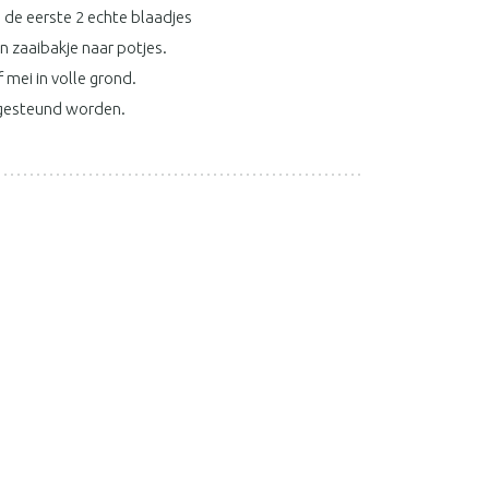
 de eerste 2 echte blaadjes
 zaaibakje naar potjes.
f mei in volle grond.
 gesteund worden.