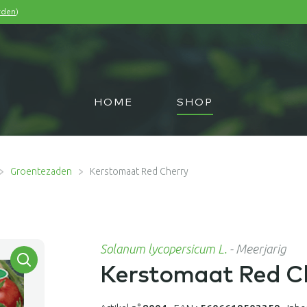
)
rden
HOME
SHOP
Groentezaden
Kerstomaat Red Cherry
Solanum lycopersicum L.
-
Meerjarig
Kerstomaat Red C