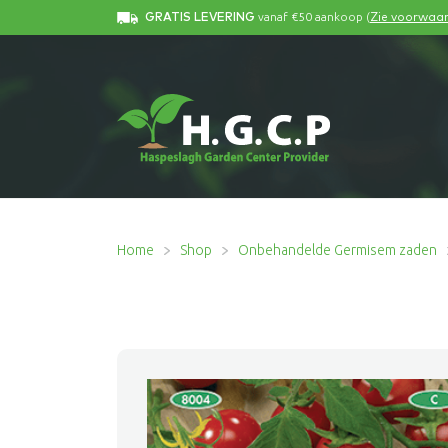
vanaf €50 aankoop (
GRATIS LEVERING
Zie voorwaa
Home
Shop
Onbehandelde Germisem zaden