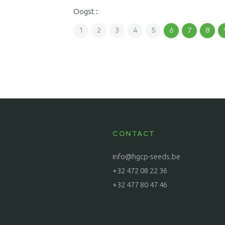
Oogst :
1
2
3
4
5
6
7
8
CONTACT
info@hgcp-seeds.be
+32 472 08 22 36
+32 477 80 47 46