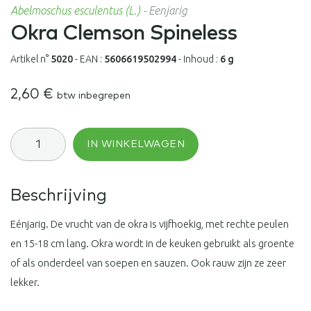
Abelmoschus esculentus (L.)
-
Eenjarig
Okra Clemson Spineless
Artikel n°
5020
-
EAN :
5606619502994
-
Inhoud :
6 g
2,60
€
btw inbegrepen
Okra
IN WINKELWAGEN
Clemson
Spineless
aantal
Beschrijving
Eénjarig. De vrucht van de okra is vijfhoekig, met rechte peulen
en 15-18 cm lang. Okra wordt in de keuken gebruikt als groente
of als onderdeel van soepen en sauzen. Ook rauw zijn ze zeer
lekker.