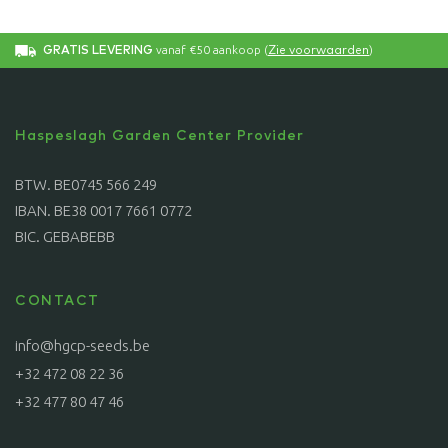
vanaf €50 aankoop (
)
GRATIS LEVERING
Zie voorwaarden
Haspeslagh Garden Center Provider
BTW. BE0745 566 249
IBAN. BE38 0017 7661 0772
BIC. GEBABEBB
CONTACT
info@hgcp-seeds.be
+32 472 08 22 36
+32 477 80 47 46