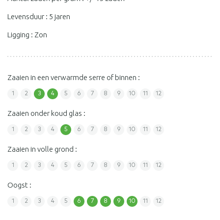
Levensduur : 5 jaren
Ligging : Zon
Zaaien in een verwarmde serre of binnen :
1
2
3
4
5
6
7
8
9
10
11
12
Zaaien onder koud glas :
1
2
3
4
5
6
7
8
9
10
11
12
Zaaien in volle grond :
1
2
3
4
5
6
7
8
9
10
11
12
Oogst :
1
2
3
4
5
6
7
8
9
10
11
12