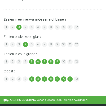
Zaaien in een verwarmde serre of binnen :
1
2
3
4
5
6
7
8
9
10
11
12
Zaaien onder koud glas :
1
2
3
4
5
6
7
8
9
10
11
12
Zaaien in volle grond :
1
2
3
4
5
6
7
8
9
10
11
12
Oogst :
1
2
3
4
5
6
7
8
9
10
11
12
vanaf €50 aankoop (
)
GRATIS LEVERING
Zie voorwaarden