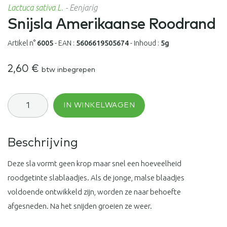
Lactuca sativa L.
-
Eenjarig
Snijsla Amerikaanse Roodrand
Artikel n°
6005
-
EAN :
5606619505674
-
Inhoud :
5g
2,60
€
btw inbegrepen
Snijsla
IN WINKELWAGEN
Amerikaanse
Roodrand
aantal
Beschrijving
Deze sla vormt geen krop maar snel een hoeveelheid
roodgetinte slablaadjes. Als de jonge, malse blaadjes
voldoende ontwikkeld zijn, worden ze naar behoefte
afgesneden. Na het snijden groeien ze weer.