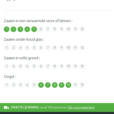
Zaaien in een verwarmde serre of binnen :
1
2
3
4
5
6
7
8
9
10
11
12
Zaaien onder koud glas :
1
2
3
4
5
6
7
8
9
10
11
12
Zaaien in volle grond :
1
2
3
4
5
6
7
8
9
10
11
12
Oogst :
1
2
3
4
5
6
7
8
9
10
11
12
vanaf €50 aankoop (
)
GRATIS LEVERING
Zie voorwaarden