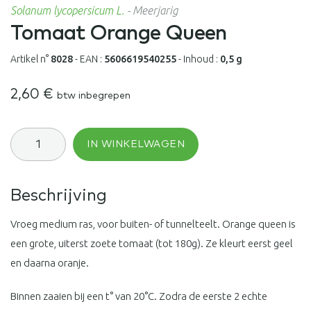
Solanum lycopersicum L.
-
Meerjarig
Tomaat Orange Queen
Artikel n°
8028
-
EAN :
5606619540255
-
Inhoud :
0,5 g
2,60
€
btw inbegrepen
Tomaat
IN WINKELWAGEN
Orange
Queen
aantal
Beschrijving
Vroeg medium ras, voor buiten- of tunnelteelt. Orange queen is
een grote, uiterst zoete tomaat (tot 180g). Ze kleurt eerst geel
en daarna oranje.
Binnen zaaien bij een t° van 20°C. Zodra de eerste 2 echte