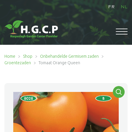
FR
NL
HOME
Home
Shop
Onbehandelde Germisem zaden
Groentezaden
Tomaat Orange Queen
Subme
SHOP
uitvou