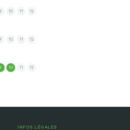
9
10
11
12
9
10
11
12
9
10
11
12
INFOS LÉGALES