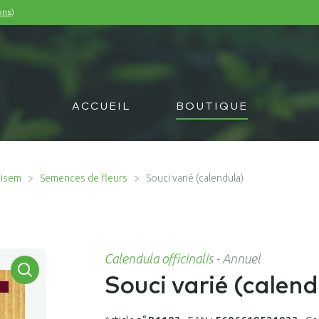
)
ons
ACCUEIL
BOUTIQUE
misem
Semences de fleurs
Souci varié (calendula)
Calendula officinalis
-
Annuel
Souci varié (calend