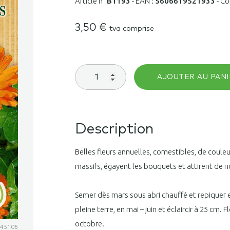
Article n°
B1193
-
EAN :
5606619521933
-
Co
3,50
€
tva comprise
quantité
AJOUTER AU PANI
de
Souci
varié
(calendula)
Description
Belles fleurs annuelles, comestibles, de coule
massifs, égayent les bouquets et attirent de 
Semer dès mars sous abri chauffé et repiquer 
pleine terre, en mai – juin et éclaircir à 25 cm.
octobre.
3345106