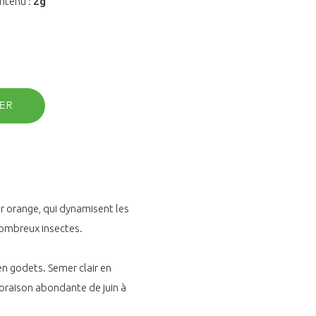
ntenu :
2g
ER
ur orange, qui dynamisent les
nombreux insectes.
en godets. Semer clair en
 Floraison abondante de juin à