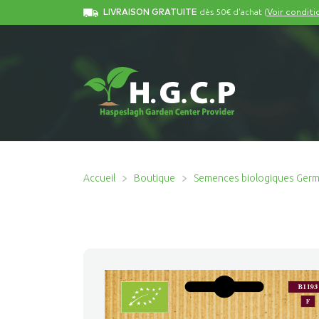
dès 50€ d'achat (
LIVRAISON GRATUITE
Voir conditi
Accueil
Boutique
Semences biologiques Ger