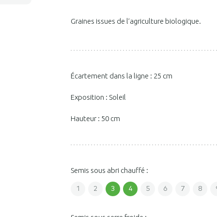
Graines issues de l’agriculture biologique.
Écartement dans la ligne : 25 cm
Exposition : Soleil
Hauteur : 50 cm
Semis sous abri chauffé :
1
2
3
4
5
6
7
8