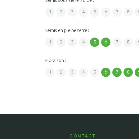
Semis sous serre froide :
1
2
3
4
5
6
7
8
Semis en pleine terre :
1
2
3
4
5
6
7
8
Floraison :
1
2
3
4
5
6
7
8
CONTACT