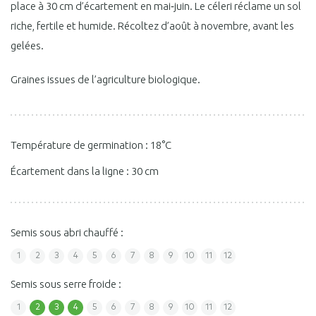
place à 30 cm d’écartement en mai‑juin. Le céleri réclame un sol
riche, fertile et humide. Récoltez d’août à novembre, avant les
gelées.
Graines issues de l’agriculture biologique.
Température de germination : 18°C
Écartement dans la ligne : 30 cm
Semis sous abri chauffé :
1
2
3
4
5
6
7
8
9
10
11
12
Semis sous serre froide :
1
2
3
4
5
6
7
8
9
10
11
12