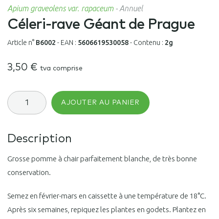
Apium graveolens var. rapaceum
-
Annuel
Céleri-rave Géant de Prague
Article n°
B6002
-
EAN :
5606619530058
-
Contenu :
2g
3,50
€
tva comprise
quantité
AJOUTER AU PANIER
de
Céleri-
rave
Géant
Description
de
Prague
Grosse pomme à chair parfaitement blanche, de très bonne
conservation.
Semez en février-mars en caissette à une température de 18°C.
Après six semaines, repiquez les plantes en godets. Plantez en