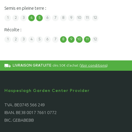
Semis en pleine terre :
1
2
3
4
5
6
7
8
9
10
11
12
Récolte :
1
2
3
4
5
6
7
8
9
10
11
12
dès 50€ d'achat (
)
LIVRAISON GRATUITE
Voir conditions
Haspeslagh Garden Center Provider
TVA. BE0745 566 249
IBAN. BE38 0017 7661 0772
BIC. GEBABEBB