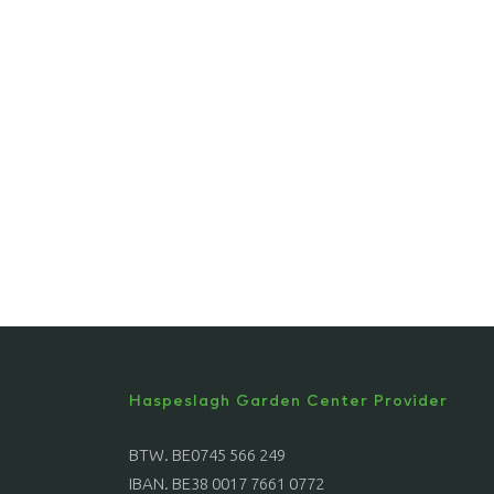
Haspeslagh Garden Center Provider
BTW. BE0745 566 249
IBAN. BE38 0017 7661 0772