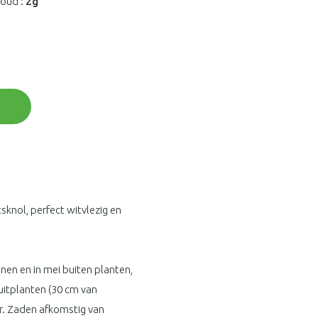
houd :
2g
sknol, perfect witvlezig en
nen en in mei buiten planten,
 uitplanten (30 cm van
r. Zaden afkomstig van