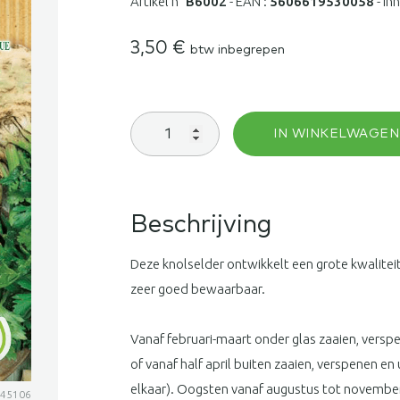
Artikel n°
B6002
-
EAN :
5606619530058
-
In
3,50
€
btw inbegrepen
Knolselder
IN WINKELWAGEN
Reuze
van
Praag
aantal
Beschrijving
Deze knolselder ontwikkelt een grote kwaliteit
zeer goed bewaarbaar.
Vanaf februari-maart onder glas zaaien, verspe
of vanaf half april buiten zaaien, verspenen en
elkaar). Oogsten vanaf augustus tot novembe
345106