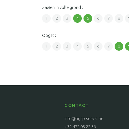
Zaaien in volle grond :
1
2
3
4
5
6
7
8
Oogst :
1
2
3
4
5
6
7
8
CONTACT
info@hgcp-seeds.be
+32 472 08 22 36