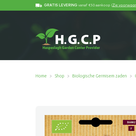
vanaf €50 aankoop (
GRATIS LEVERING
Zie voorwaa
Home
Shop
Biologische Germisem zaden