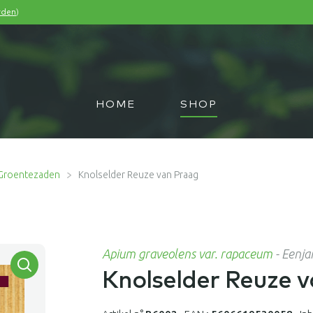
)
rden
HOME
SHOP
Groentezaden
Knolselder Reuze van Praag
Apium graveolens var. rapaceum
-
Eenja
Knolselder Reuze 