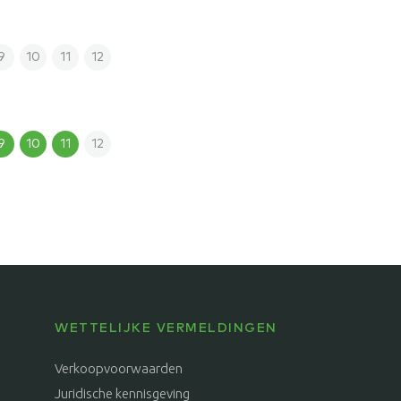
9
10
11
12
9
10
11
12
WETTELIJKE VERMELDINGEN
Verkoopvoorwaarden
Juridische kennisgeving