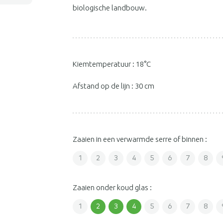
biologische landbouw.
Kiemtemperatuur : 18°C
Afstand op de lijn : 30 cm
Zaaien in een verwarmde serre of binnen :
1
2
3
4
5
6
7
8
Zaaien onder koud glas :
1
2
3
4
5
6
7
8