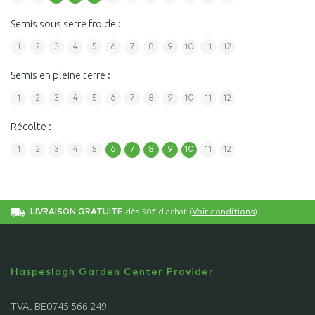
Semis sous serre froide :
1
2
3
4
5
6
7
8
9
10
11
12
Semis en pleine terre :
1
2
3
4
5
6
7
8
9
10
11
12
Récolte :
1
2
3
4
5
6
7
8
9
10
11
12
dès 50€ d'achat (
)
LIVRAISON GRATUITE
Voir conditions
Haspeslagh Garden Center Provider
TVA. BE0745 566 249