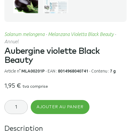
Solanum melongena
-
Melanzana Violetta Black Beauty
-
Annuel
Aubergine violette Black
Beauty
Article n°
MLA00201P
-
EAN :
8014968040741
-
Contenu :
7 g
1,95
€
tva comprise
quantité
AJOUTER AU PANIER
de
Aubergine
violette
Black
Description
Beauty