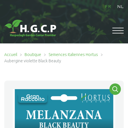
FR
NL
ACCUEIL
Accueil
Boutique
Semences italiennes Hortus
Aubergine violette Black Beauty
Ouvrir
BOUTIQUE
le
menu
enfant