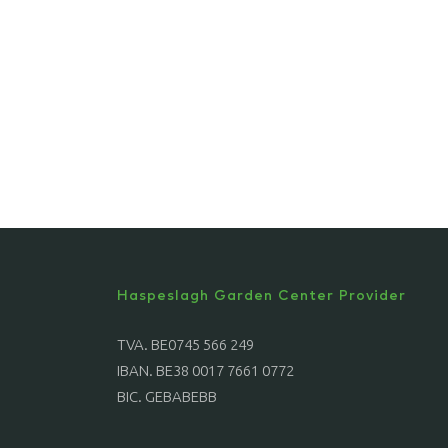
Haspeslagh Garden Center Provider
TVA. BE0745 566 249
IBAN. BE38 0017 7661 0772
BIC. GEBABEBB