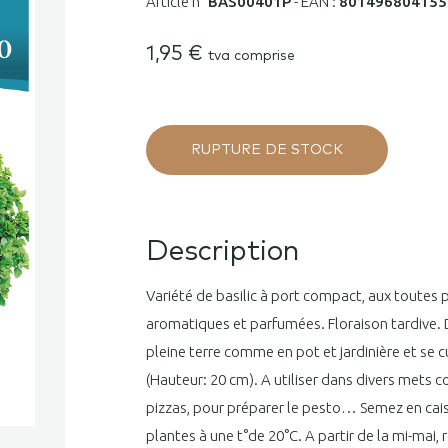
Article n°
BAS00401P
-
EAN :
801496804155
1,95
€
tva comprise
RUPTURE DE STOCK
Description
Variété de basilic à port compact, aux toutes pe
aromatiques et parfumées. Floraison tardive. 
pleine terre comme en pot et jardinière et se cu
(Hauteur: 20 cm). A utiliser dans divers mets 
pizzas, pour préparer le pesto… Semez en cais
plantes à une t°de 20°C. A partir de la mi-mai,