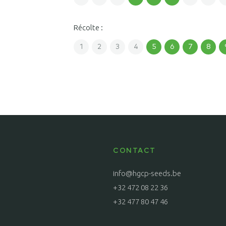
Récolte :
1
2
3
4
5
6
7
8
CONTACT
info@hgcp-seeds.be
+32 472 08 22 36
+32 477 80 47 46