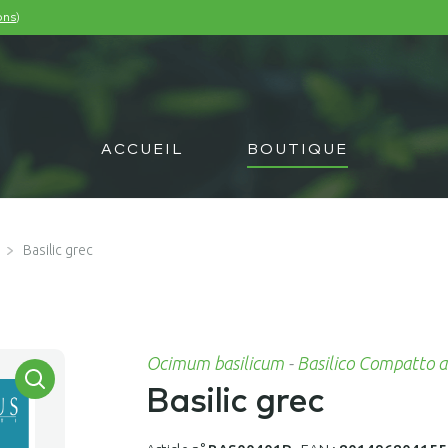
)
ons
ACCUEIL
BOUTIQUE
Basilic grec
Ocimum basilicum
-
Basilico Compatto a
Basilic grec