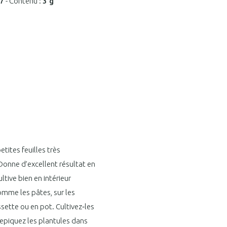
7
-
Contenu :
3 g
tites feuilles très
Donne d’excellent résultat en
ltive bien en intérieur
comme les pâtes, sur les
sette ou en pot. Cultivez‑les
 repiquez les plantules dans