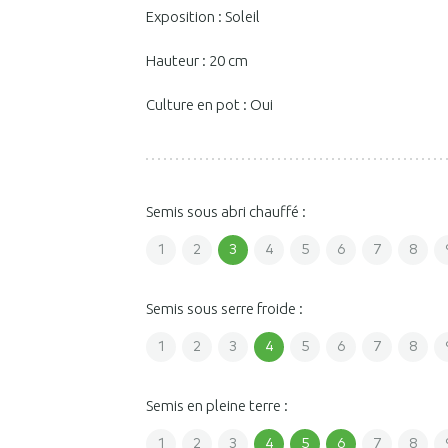
Exposition : Soleil
Hauteur : 20 cm
Culture en pot : Oui
Semis sous abri chauffé :
1
2
3
4
5
6
7
8
Semis sous serre froide :
1
2
3
4
5
6
7
8
Semis en pleine terre :
1
2
3
4
5
6
7
8