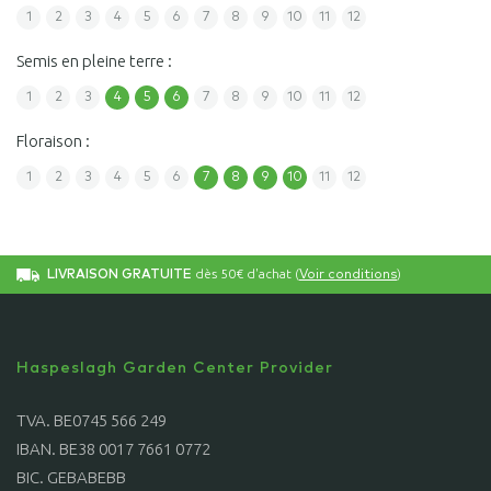
1
2
3
4
5
6
7
8
9
10
11
12
Semis en pleine terre :
1
2
3
4
5
6
7
8
9
10
11
12
Floraison :
1
2
3
4
5
6
7
8
9
10
11
12
dès 50€ d'achat (
)
LIVRAISON GRATUITE
Voir conditions
Haspeslagh Garden Center Provider
TVA. BE0745 566 249
IBAN. BE38 0017 7661 0772
BIC. GEBABEBB