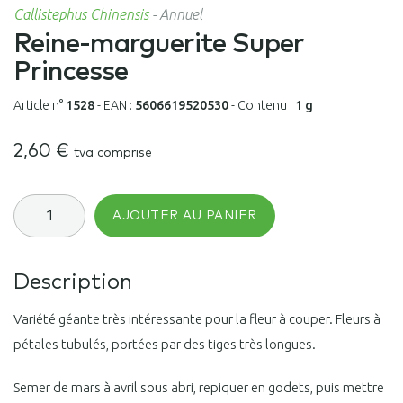
Callistephus Chinensis
-
Annuel
Reine-marguerite Super
Princesse
Article n°
1528
-
EAN :
5606619520530
-
Contenu :
1 g
2,60
€
tva comprise
quantité
AJOUTER AU PANIER
de
Reine-
marguerite
Super
Description
Princesse
Variété géante très intéressante pour la fleur à couper. Fleurs à
pétales tubulés, portées par des tiges très longues.
Semer de mars à avril sous abri, repiquer en godets, puis mettre