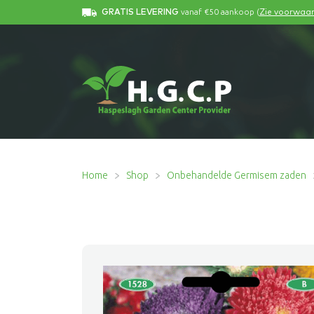
vanaf €50 aankoop (
GRATIS LEVERING
Zie voorwaa
Home
Shop
Onbehandelde Germisem zaden