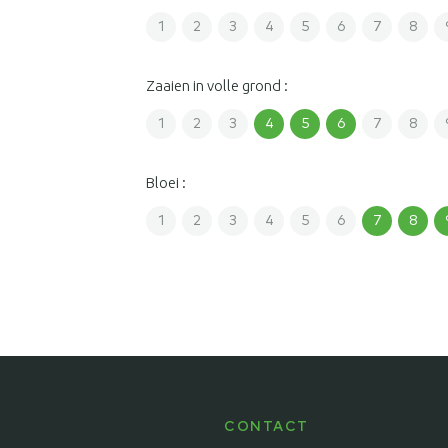
1
2
3
4
5
6
7
8
Zaaien in volle grond :
1
2
3
4
5
6
7
8
Bloei :
1
2
3
4
5
6
7
8
CONTACT