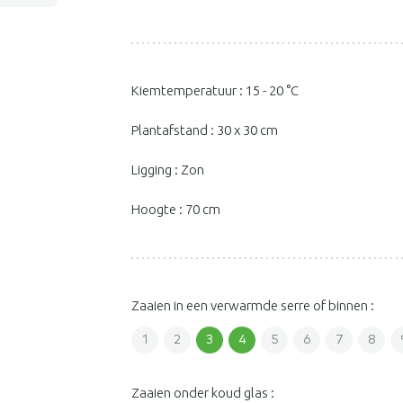
Kiemtemperatuur : 15 - 20 °C
Plantafstand : 30 x 30 cm
Ligging : Zon
Hoogte : 70 cm
Zaaien in een verwarmde serre of binnen :
1
2
3
4
5
6
7
8
Zaaien onder koud glas :