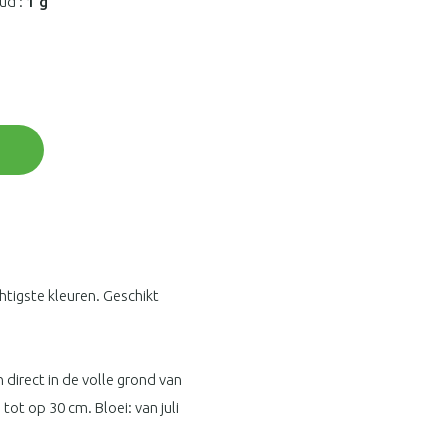
ud :
1 g
tigste kleuren. Geschikt
n direct in de volle grond van
 tot op 30 cm. Bloei: van juli