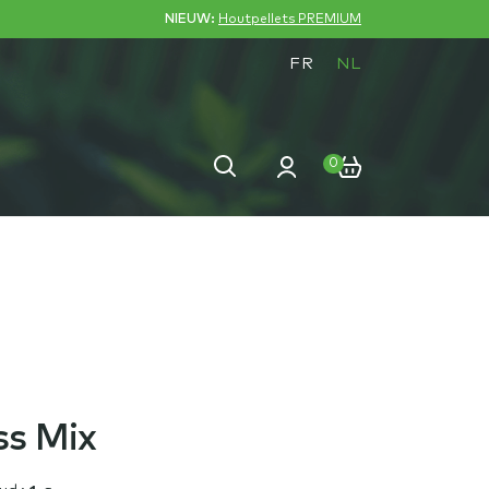
NIEUW:
Houtpellets PREMIUM
FR
NL
Zoeken
Zoeken
0
naar:
ss Mix