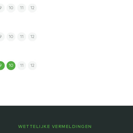
9
10
11
12
9
10
11
12
9
10
11
12
WETTELIJKE VERMELDINGEN