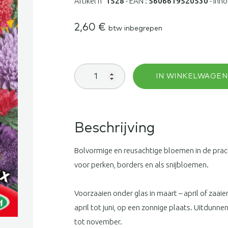
Artikel n°
1528
-
EAN :
5606619520530
-
Inho
2,60
€
btw inbegrepen
Aster
IN WINKELWAGEN
Giant
Princess
Mix
aantal
Beschrijving
Bolvormige en reusachtige bloemen in de prach
voor perken, borders en als snijbloemen.
Voorzaaien onder glas in maart – april of zaaie
april tot juni, op een zonnige plaats. Uitdunnen
tot november.