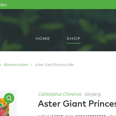
)
rden
HOME
SHOP
Bloemenzaden
Aster Giant Princess Mix
Callistephus Chinensis
-
Eenjarig
Aster Giant Prince