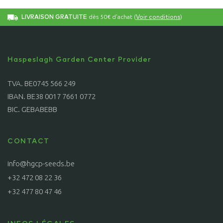
dès 50€ d'achat (
)
LIVRAISON GRATUITE
Voir conditions
Haspeslagh Garden Center Provider
TVA. BE0745 566 249
IBAN. BE38 0017 7661 0772
BIC. GEBABEBB
CONTACT
info@hgcp-seeds.be
+32 472 08 22 36
+32 477 80 47 46