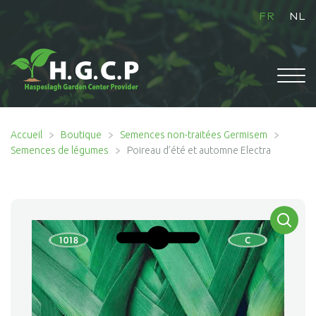
FR
NL
ACCUEIL
Accueil
Boutique
Semences non-traitées Germisem
Semences de légumes
Poireau d’été et automne Electra
Ouvrir
BOUTIQUE
le
menu
enfant