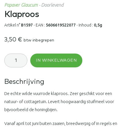
Papaver Glaucum
-
Doorlevend
Klaproos
Artikel n°
B1597
-
EAN :
5606619522077
-
Inhoud :
0,5g
3,50
€
btw inbegrepen
Klaproos
IN WINKELWAGEN
aantal
Beschrijving
De echte wilde vuurrode klaproos. Zeer geschikt voor een
natuur‑ of cottagetuin. Levert hoogwaardig stuifmeel voor
bijvoorbeeld de honingbijen.
Vanaf april tot juni buiten zaaien, breedwerpig of in regels en