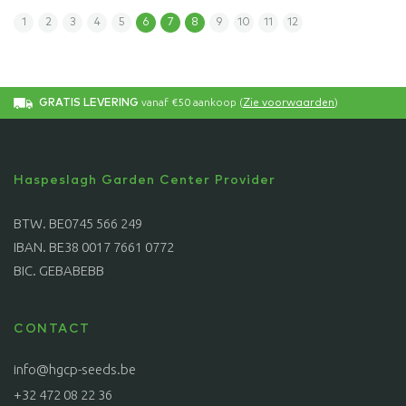
1
2
3
4
5
6
7
8
9
10
11
12
vanaf €50 aankoop (
)
GRATIS LEVERING
Zie voorwaarden
Haspeslagh Garden Center Provider
BTW. BE0745 566 249
IBAN. BE38 0017 7661 0772
BIC. GEBABEBB
CONTACT
info@hgcp-seeds.be
+32 472 08 22 36