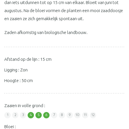
dan iets uitdunnen tot op 15 cm van elkaar. Bloeit van juni tot
augustus. Na de bloei vormen de planten een mooi zaaddoosje
en zaaien ze zich gemakkelijk spontaan uit.
Zaden afkomstig van biologische landbouw.
Afstand op de lijn : 15 cm
Ligging : Zon
Hoogte : 50 cm
Zaaien in volle grond :
1
2
3
4
5
6
7
8
9
10
11
12
Bloei :